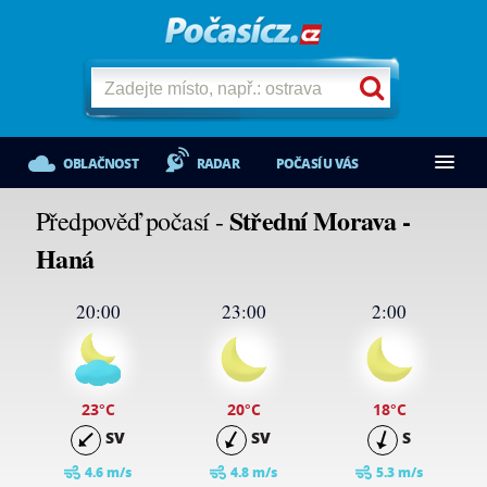
OBLAČNOST
RADAR
POČASÍ U VÁS
Střední Morava -
Předpověď počasí -
Haná
20:00
23:00
2:00
23
°C
20
°C
18
°C
SV
SV
S
4.6 m/s
4.8 m/s
5.3 m/s