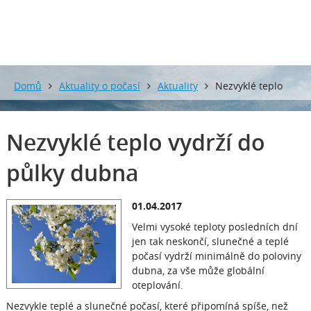
Domů
Aktuality o počasí
Aktuality
Nezvyklé teplo
vydrží do půlky dubna
Nezvyklé teplo vydrží do
půlky dubna
01.04.2017
Velmi vysoké teploty posledních dní
jen tak neskončí, slunečné a teplé
počasí vydrží minimálně do poloviny
dubna, za vše může globální
oteplování.
Nezvykle teplé a slunečné počasí, které připomíná spíše, než