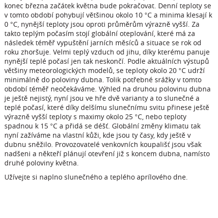
konec března začátek května bude pokračovat. Denní teploty se
v tomto období pohybují většinou okolo 10 °C a minima klesají k
0 °C, nynější teploty jsou oproti průměrům výrazně vyšší. Za
takto teplým počasím stojí globální oteplování, které má za
následek téměř vypuštění jarních měsíců a situace se rok od
roku zhoršuje. Velmi teplý vzduch od jihu, díky kterému panuje
nynější teplé počasí jen tak neskončí. Podle aktuálních výstupů
většiny meteorologických modelů, se teploty okolo 20 °C udrží
minimálně do poloviny dubna. Tolik potřebné srážky v tomto
období téměř neočekáváme. Výhled na druhou polovinu dubna
je ještě nejistý, nyní jsou ve hře dvě varianty a to slunečné a
teplé počasí, které díky delšímu slunečnímu svitu přinese ještě
výrazně vyšší teploty s maximy okolo 25 °C, nebo teploty
spadnou k 15 °C a přidá se déšť. Globální změny klimatu tak
nyní zažíváme na vlastní kůži, kde jsou ty časy, kdy ještě v
dubnu sněžilo. Provozovatelé venkovních koupališť jsou však
nadšeni a někteří plánují otevření již s koncem dubna, namísto
druhé poloviny května.
Užívejte si naplno slunečného a teplého aprílového dne.