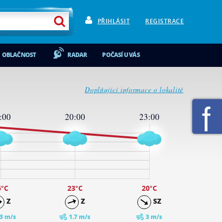
PŘIHLÁSIT
REGISTRACE
OBLAČNOST
RADAR
POČASÍ U VÁS
Doplňující informace o lokalitě
:00
20:00
23:00
6
°C
23
°C
20
°C
Z
Z
SZ
.3 m/s
1.7 m/s
3 m/s