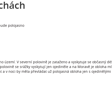
echách
bude polojasno
eho území. V severní polovině je zataženo a vyskytuje se občasný d
 polovině se srážky vyskytují jen ojediněle a na Moravě je obloha m
 a v noci by měla převládat už polojasná obloha jen s ojedinělými