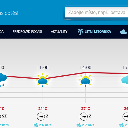
ás potěší
ODA
PŘEDPOVĚĎ POČASÍ
AKTUALITY
LETNÍ LETOVISKA
00
11:00
14:00
17
°C
21
°C
27
°C
2
SZ
Z
Z
2 m/s
2.6 m/s
2.7 m/s
2