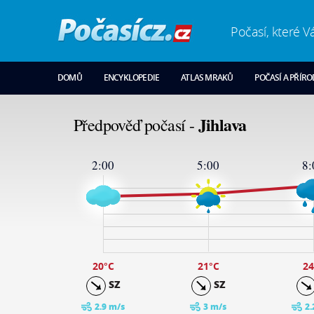
Počasí, které V
DOMŮ
ENCYKLOPEDIE
ATLAS MRAKŮ
POČASÍ A PŘÍR
Jihlava
Předpověď počasí -
2:00
5:00
8:
28
24
19
14
9
4
-1
20
°C
21
°C
24
SZ
SZ
2.9 m/s
3 m/s
2.