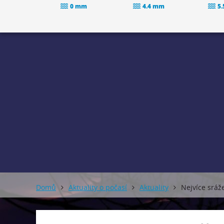
0 mm
4.4 mm
5
Domů
Aktuality o počasí
Aktuality
Nejvíce sráž