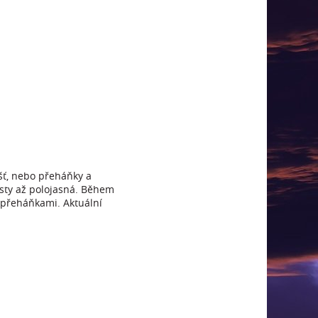
éšť, nebo přeháňky a
ísty až polojasná. Během
 přeháňkami. Aktuální