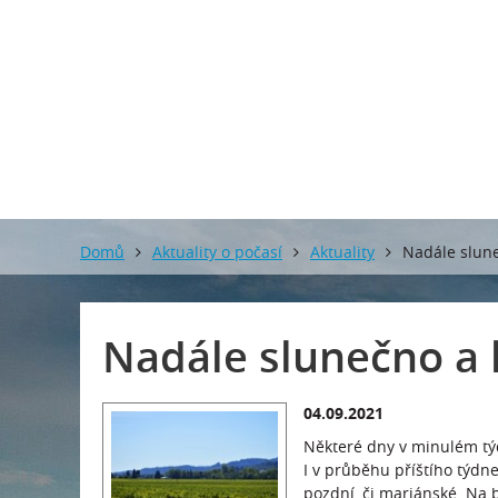
Domů
Aktuality o počasí
Aktuality
Nadále slune
Nadále slunečno a l
04.09.2021
Některé dny v minulém týd
I v průběhu příštího týdne
pozdní, či mariánské. Na b