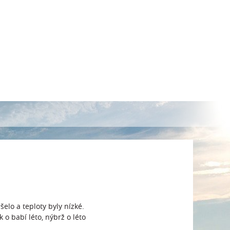
lo a teploty byly nízké.
 o babí léto, nýbrž o léto