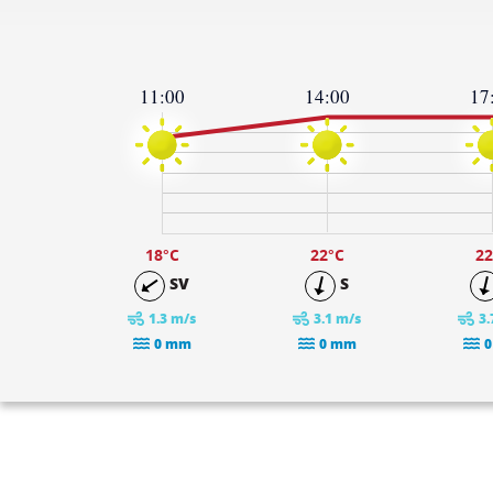
11:00
14:00
17
23
19
15
11
7
3
-1
18
°C
22
°C
22
SV
S
1.3 m/s
3.1 m/s
3.
0 mm
0 mm
0