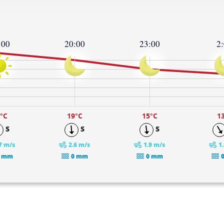
:00
20:00
23:00
2
°C
19
°C
15
°C
1
S
S
S
7 m/s
2.6 m/s
1.9 m/s
1
 mm
0 mm
0 mm