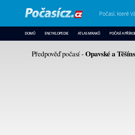
Počasí, které V
DOMŮ
ENCYKLOPEDIE
ATLAS MRAKŮ
POČASÍ A PŘÍR
Opavské a Těšíns
Předpověď počasí -