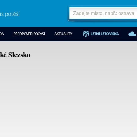
ás potěší
ODA
PŘEDPOVĚĎ POČASÍ
AKTUALITY
LETNÍ LETOVISKA
ké Slezsko