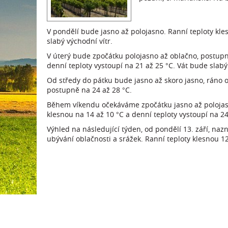
V pondělí bude jasno až polojasno. Ranní teploty kles
slabý východní vítr.
V úterý bude zpočátku polojasno až oblačno, postupn
denní teploty vystoupí na 21 až 25 °C. Vát bude slabý
Od středy do pátku bude jasno až skoro jasno, ráno oj
postupně na 24 až 28 °C.
Během víkendu očekáváme zpočátku jasno až polojasn
klesnou na 14 až 10 °C a denní teploty vystoupí na 24 
Výhled na následující týden, od pondělí 13. září, n
ubývání oblačnosti a srážek. Ranní teploty klesnou 12