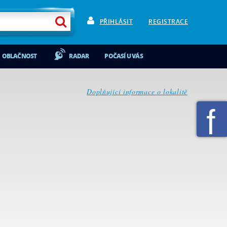
PŘIHLÁSIT
REGISTRACE
OBLAČNOST
RADAR
POČASÍ U VÁS
Doplňující informace o lokalitě