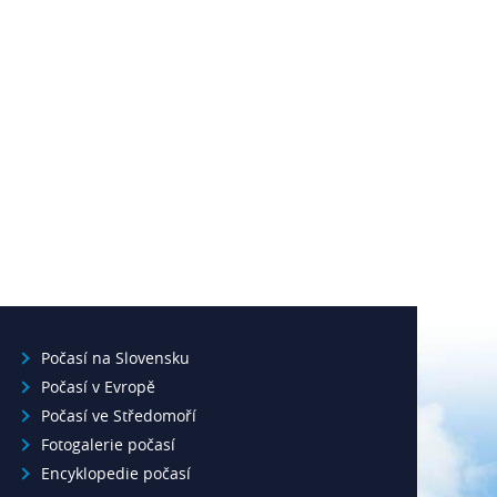
Počasí na Slovensku
Počasí v Evropě
Počasí ve Středomoří
Fotogalerie počasí
Encyklopedie počasí