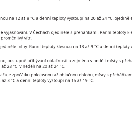
nou na 12 až 8 °C a denní teploty vystoupí na 20 až 24 °C, ojediněl
ě vyjasňování. V Čechách ojediněle s přeháňkami. Ranní teploty kl
 proměnlivý vítr.
ediněle mlhy. Ranní teploty klesnou na 13 až 9 °C a denní teploty v
o, postupně přibývání oblačnosti a zejména v neděli místy s přeh
až 28 °C, v neděli na 20 až 24 °C.
aznačuje zpočátku polojasnou až oblačnou oblohu, místy s přeháňkam
 až 8 °C a denní teploty vystoupí na 15 až 19 °C.