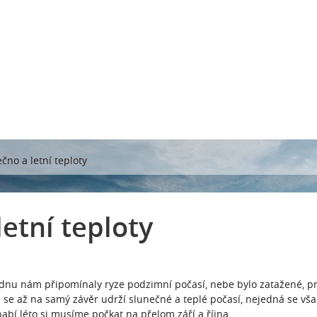
čno a letní teploty
etní teploty
nu nám připomínaly ryze podzimní počasí, nebe bylo zatažené, prše
 se až na samý závěr udrží slunečné a teplé počasí, nejedná se však
abí léto si musíme počkat na přelom září a října.