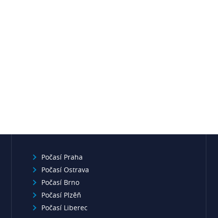
Počasí Praha
Počasí Ostrava
Počasí Brno
Počasí Plzěň
Počasí Liberec