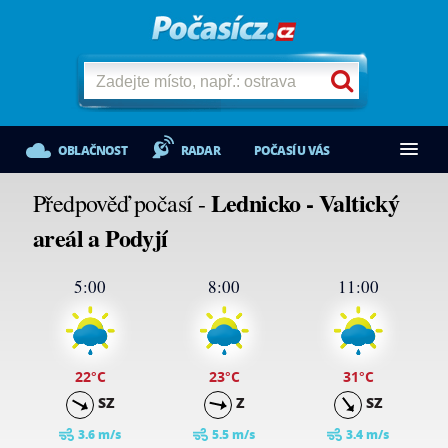
OBLAČNOST
RADAR
POČASÍ U VÁS
Lednicko - Valtický
Předpověď počasí -
areál a Podyjí
5:00
8:00
11:00
22
°C
23
°C
31
°C
SZ
Z
SZ
3.6 m/s
5.5 m/s
3.4 m/s