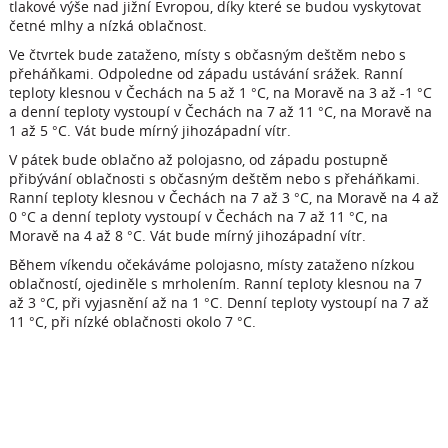
tlakové výše nad jižní Evropou, díky které se budou vyskytovat
četné mlhy a nízká oblačnost.
Ve čtvrtek bude zataženo, místy s občasným deštěm nebo s
přeháňkami. Odpoledne od západu ustávání srážek. Ranní
teploty klesnou v Čechách na 5 až 1 °C, na Moravě na 3 až -1 °C
a denní teploty vystoupí v Čechách na 7 až 11 °C, na Moravě na
1 až 5 °C. Vát bude mírný jihozápadní vítr.
V pátek bude oblačno až polojasno, od západu postupně
přibývání oblačnosti s občasným deštěm nebo s přeháňkami.
Ranní teploty klesnou v Čechách na 7 až 3 °C, na Moravě na 4 až
0 °C a denní teploty vystoupí v Čechách na 7 až 11 °C, na
Moravě na 4 až 8 °C. Vát bude mírný jihozápadní vítr.
Během víkendu očekáváme polojasno, místy zataženo nízkou
oblačností, ojediněle s mrholením. Ranní teploty klesnou na 7
až 3 °C, při vyjasnění až na 1 °C. Denní teploty vystoupí na 7 až
11 °C, při nízké oblačnosti okolo 7 °C.