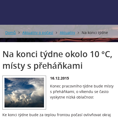
Domů
Aktuality o počasí
Aktuality
Na konci týdne
okolo 10 °C, místy s přeháňkami
Na konci týdne okolo 10 °C,
místy s přeháňkami
16.12.2015
Konec pracovního týdne bude místy
s přeháňkami, o víkendu se často
vyskytne nízká oblačnost
Ke konci týdne bude za teplou frontou počasí ovlivňovat okraj