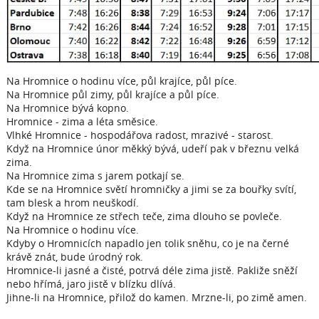
Na Hromnice o hodinu více, půl krajíce, půl píce.
Na Hromnice půl zimy, půl krajíce a půl píce.
Na Hromnice bývá kopno.
Hromnice - zima a léta směsice.
Vlhké Hromnice - hospodářova radost, mrazivé - starost.
Když na Hromnice únor měkký bývá, udeří pak v březnu velká
zima.
Na Hromnice zima s jarem potkají se.
Kde se na Hromnice světí hromničky a jimi se za bouřky svítí,
tam blesk a hrom neuškodí.
Když na Hromnice ze střech teče, zima dlouho se povleče.
Na Hromnice o hodinu více.
Kdyby o Hromnicích napadlo jen tolik sněhu, co je na černé
krávě znát, bude úrodný rok.
Hromnice-li jasné a čisté, potrvá déle zima jistě. Pakliže sněží
nebo hřímá, jaro jistě v blízku dlívá.
Jihne-li na Hromnice, přilož do kamen. Mrzne-li, po zimě amen.