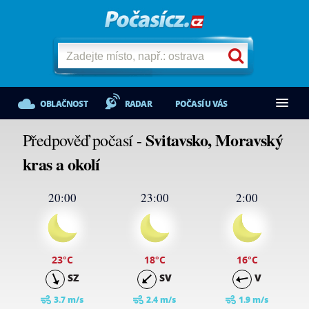
OBLAČNOST
RADAR
POČASÍ U VÁS
Svitavsko, Moravský
Předpověď počasí -
kras a okolí
20:00
23:00
2:00
23
°C
18
°C
16
°C
SZ
SV
V
3.7 m/s
2.4 m/s
1.9 m/s