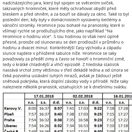
nadcházejícího jara, který byl spojen se svěcením svíček,
takzvaných hromniček, které měly ochraňovat obydlí před
bleskem a před ohněm, a za bouří se dávaly za okno. Také to byl
poslední den, kdy byly v domácnostech vystaveny betlémy a
vánoční stromky. Hromnice jsou bohaté na pranostiky, které si
všímají rychle se prodlužujícího dne, jako například "Na
Hromnice o hodinu více". S tou hodinou to však není úplně
přesné, protože od slunovratu se den prodloužil v průměru o
hodinu a dvacet minut. Konkrétnější časy východu a západu
slunce najdete v přiložené tabulce níže. Hromnice se taky
považovaly za předěl zimy a často se hovoří o hromniční zimě,
tedy o krátké chladnější a vlhčí epizodě. Z hlediska statistik
nastává vrchol zimy většinou v třetí dekádě ledna a od února se
čeká pozvolna ustávání tuhých mrazů, avšak je žádoucí ještě
sněhová pokrývka, která doplní zásoby vody v přírodě. Níže taky
naleznete několik pranostik, vztahujících se k dnešnímu svátku.