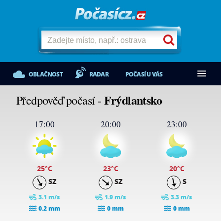
OBLAČNOST
RADAR
POČASÍ U VÁS
Frýdlantsko
Předpověď počasí -
17:00
20:00
23:00
25
°C
23
°C
20
°C
SZ
SZ
S
3.1 m/s
1.9 m/s
3.3 m/s
0.2 mm
0 mm
0 mm