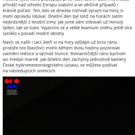
přináší nad střední Evropu stabilní a ve většině případů i
krásné počasí. Ten, kdo se dneska rozhodl vyrazit na hory, si
mohl opravdu libovat. Dnešní den byl totiž na horách zatím
nejkrásnější z letošní zimy. Jak jsme vám slibovali už minulý
týden, tak se stalo. Vyjasnilo se a velké kvantum sněhu ještě více
vyniklo v pozadí modré oblohy.
Navíc se našli i tací, kteří si na hory vyšlápli už brzo ráno,
protože tito šťastlivci mohli během dvou hodiny pozorovat
zatmění měsíce a východ Slunce. Romantičtější ráno bychom
asi hledali marně. Jak dnešní den zachytily jednotlivé kamery
České hydrometeorologického ústavu, se můžete podívat
na následujících snímcích.