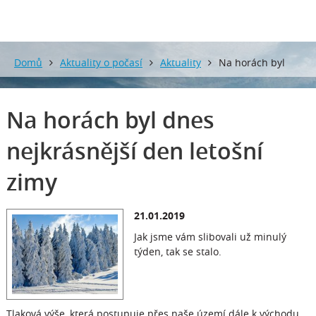
Domů
Aktuality o počasí
Aktuality
Na horách byl
dnes nejkrásnější den letošní zimy
Na horách byl dnes
nejkrásnější den letošní
zimy
21.01.2019
Jak jsme vám slibovali už minulý
týden, tak se stalo.
Tlaková výše, která postupuje přes naše území dále k východu,