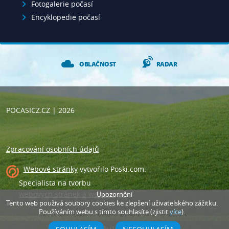
Fotogalerie počasí
Encyklopedie počasí
OBLAČNOST
RADAR
POCASICZ.CZ
| 2026
Zpracování osobních údajů
Webové stránky
vytvořilo
Poski.com
.
Specialista na tvorbu
webových stránek a webdesign
.
Upozornění
Tento web použivá soubory cookies ke zlepšení uživatelského zážitku.
Používáním webu s tímto souhlasíte (zjistit
více
).