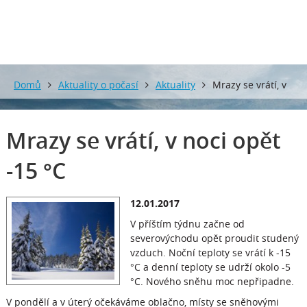
Domů
Aktuality o počasí
Aktuality
Mrazy se vrátí, v
noci opět -15 °C
Mrazy se vrátí, v noci opět
-15 °C
12.01.2017
V příštím týdnu začne od
severovýchodu opět proudit studený
vzduch. Noční teploty se vrátí k -15
°C a denní teploty se udrží okolo -5
°C. Nového sněhu moc nepřipadne.
V pondělí a v úterý očekáváme oblačno, místy se sněhovými