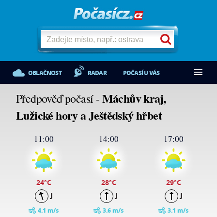
OBLAČNOST
RADAR
POČASÍ U VÁS
Máchův kraj,
Předpověď počasí -
Lužické hory a Ještědský hřbet
11:00
14:00
17:00
24
°C
28
°C
29
°C
J
J
J
4.1 m/s
3.6 m/s
3.1 m/s