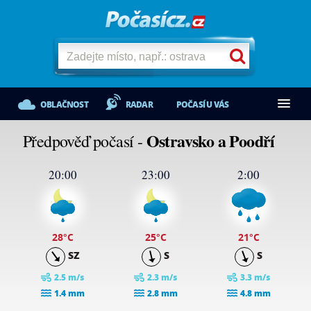
OBLAČNOST
RADAR
POČASÍ U VÁS
Ostravsko a Poodří
Předpověď počasí -
20:00
23:00
2:00
28
°C
25
°C
21
°C
SZ
S
S
2.5 m/s
2.3 m/s
3.3 m/s
1.4 mm
2.8 mm
4.8 mm