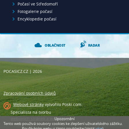
Počasí ve Středomoří
Fotogalerie počasí
Encyklopedie počasí
OBLAČNOST
RADAR
POCASICZ.CZ
| 2026
Zpracování osobních údajů
Webové stránky
vytvořilo
Poski.com
.
Specialista na tvorbu
webových stránek a webdesign
.
Upozornění
Tento web použivá soubory cookies ke zlepšení uživatelského zážitku.
Používáním webu s tímto souhlasíte (zjistit
více
).