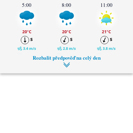
5:00
8:00
11:00
20
°C
20
°C
21
°C
S
S
S
3.4 m/s
2.8 m/s
3.8 m/s
4.9 mm
1.8 mm
0.5 mm
Rozbalit předpověď na celý den
14:00
17:00
25
°C
25
°C
SV
S
3.1 m/s
3.3 m/s
0.3 mm
0.1 mm