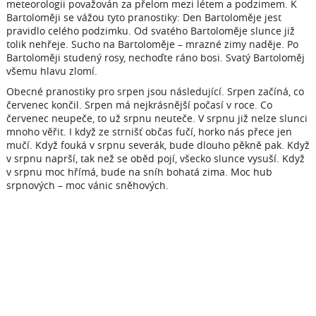
meteorologii považován za přelom mezi létem a podzimem. K
Bartoloměji se vážou tyto pranostiky: Den Bartoloměje jest
pravidlo celého podzimku. Od svatého Bartoloměje slunce již
tolik nehřeje. Sucho na Bartoloměje – mrazné zimy naděje. Po
Bartoloměji studený rosy, nechoďte ráno bosi. Svatý Bartoloměj
všemu hlavu zlomí.
Obecné pranostiky pro srpen jsou následující. Srpen začíná, co
červenec končil. Srpen má nejkrásnější počasí v roce. Co
červenec neupeče, to už srpnu neuteče. V srpnu již nelze slunci
mnoho věřit. I když ze strnišť občas fučí, horko nás přece jen
mučí. Když fouká v srpnu severák, bude dlouho pěkně pak. Když
v srpnu naprší, tak než se oběd pojí, všecko slunce vysuší. Když
v srpnu moc hřímá, bude na sníh bohatá zima. Moc hub
srpnových – moc vánic sněhových.