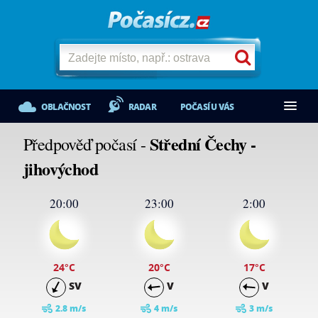
OBLAČNOST
RADAR
POČASÍ U VÁS
Střední Čechy -
Předpověď počasí -
jihovýchod
20:00
23:00
2:00
24
°C
20
°C
17
°C
SV
V
V
2.8 m/s
4 m/s
3 m/s