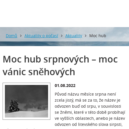
Domů
Aktuality o počasí
Aktuality
Moc hub
srpnových – moc vánic sněhových
Moc hub srpnových – moc
vánic sněhových
01.08.2022
Původ názvu měsíce srpna není
zcela jistý, má se za to, že název je
odvozen buď od srpu, v souvislosti
se žněmi, které v této době probíhají
ve vyšších oblastech, anebo je název
odvozen od litevského slova sirpsti,