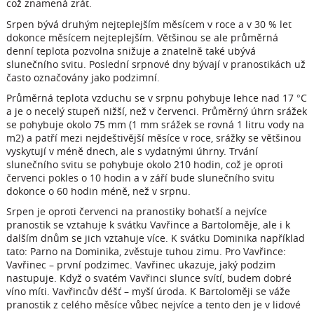
což znamená zrát.
Srpen bývá druhým nejteplejším měsícem v roce a v 30 % let
dokonce měsícem nejteplejším. Většinou se ale průměrná
denní teplota pozvolna snižuje a znatelně také ubývá
slunečního svitu. Poslední srpnové dny bývají v pranostikách už
často označovány jako podzimní.
Průměrná teplota vzduchu se v srpnu pohybuje lehce nad 17 °C
a je o necelý stupeň nižší, než v červenci. Průměrný úhrn srážek
se pohybuje okolo 75 mm (1 mm srážek se rovná 1 litru vody na
m2) a patří mezi nejdeštivější měsíce v roce, srážky se většinou
vyskytují v méně dnech, ale s vydatnými úhrny. Trvání
slunečního svitu se pohybuje okolo 210 hodin, což je oproti
červenci pokles o 10 hodin a v září bude slunečního svitu
dokonce o 60 hodin méně, než v srpnu.
Srpen je oproti červenci na pranostiky bohatší a nejvíce
pranostik se vztahuje k svátku Vavřince a Bartoloměje, ale i k
dalším dnům se jich vztahuje více. K svátku Dominika například
tato: Parno na Dominika, zvěstuje tuhou zimu. Pro Vavřince:
Vavřinec – první podzimec. Vavřinec ukazuje, jaký podzim
nastupuje. Když o svatém Vavřinci slunce svítí, budem dobré
víno míti. Vavřincův déšť – myší úroda. K Bartoloměji se váže
pranostik z celého měsíce vůbec nejvíce a tento den je v lidové