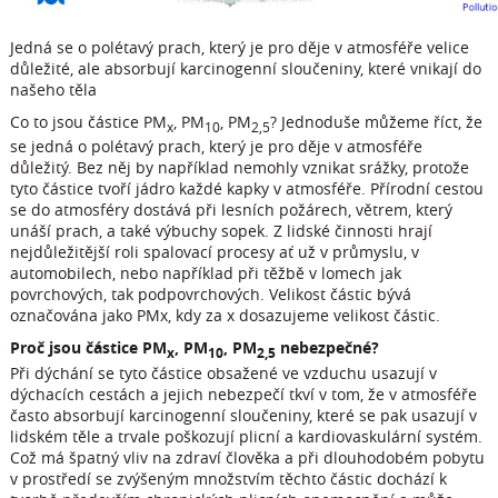
Jedná se o polétavý prach, který je pro děje v atmosféře velice
důležité, ale absorbují karcinogenní sloučeniny, které vnikají do
našeho těla
Co to jsou částice PM
, PM
, PM
? Jednoduše můžeme říct, že
x
10
2,5
se jedná o polétavý prach, který je pro děje v atmosféře
důležitý. Bez něj by například nemohly vznikat srážky, protože
tyto částice tvoří jádro každé kapky v atmosféře. Přírodní cestou
se do atmosféry dostává při lesních požárech, větrem, který
unáší prach, a také výbuchy sopek. Z lidské činnosti hrají
nejdůležitější roli spalovací procesy ať už v průmyslu, v
automobilech, nebo například při těžbě v lomech jak
povrchových, tak podpovrchových. Velikost částic bývá
označována jako PMx, kdy za x dosazujeme velikost částic.
Proč jsou částice PM
, PM
, PM
nebezpečné?
x
10
2,5
Při dýchání se tyto částice obsažené ve vzduchu usazují v
dýchacích cestách a jejich nebezpečí tkví v tom, že v atmosféře
často absorbují karcinogenní sloučeniny, které se pak usazují v
lidském těle a trvale poškozují plicní a kardiovaskulární systém.
Což má špatný vliv na zdraví člověka a při dlouhodobém pobytu
v prostředí se zvýšeným množstvím těchto částic dochází k