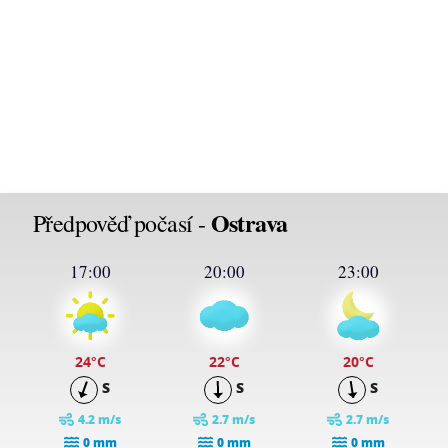
Ostrava
Předpověď počasí -
17:00
20:00
23:00
24
°C
22
°C
20
°C
S
S
S
4.2 m/s
2.7 m/s
2.7 m/s
0 mm
0 mm
0 mm