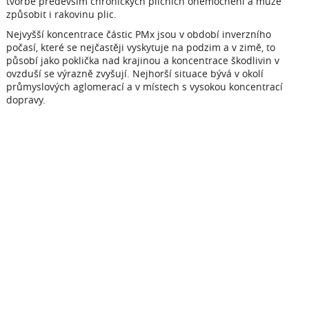
tvorbě především chronických plicních onemocnění a může
způsobit i rakovinu plic.
Nejvyšší koncentrace částic PMx jsou v období inverzního
počasí, které se nejčastěji vyskytuje na podzim a v zimě, to
působí jako poklička nad krajinou a koncentrace škodlivin v
ovzduší se výrazně zvyšují. Nejhorší situace bývá v okolí
průmyslových aglomerací a v místech s vysokou koncentrací
dopravy.