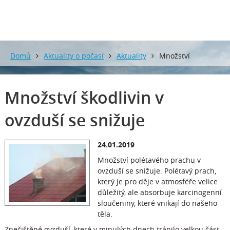
Domů
Aktuality o počasí
Aktuality
Množství
škodlivin v ovzduší se snižuje
Množství škodlivin v
ovzduší se snižuje
24.01.2019
Množství polétavého prachu v
ovzduší se snižuje. Polétavý prach,
který je pro děje v atmosféře velice
důležitý, ale absorbuje karcinogenní
sloučeniny, které vnikají do našeho
těla.
Znečištěné ovzduší, které v minulých dnech trápilo velkou část