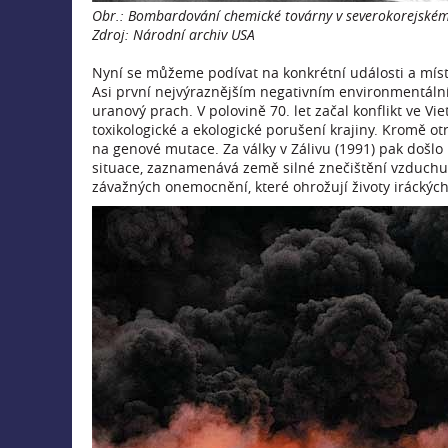
Obr.: Bombardování chemické továrny v severokorejské
Zdroj: Národní archiv USA
Nyní se můžeme podívat na konkrétní události a místa
Asi první nejvýraznějším negativním environmentálním
uranový prach. V polovině 70. let začal konflikt ve 
toxikologické a ekologické porušení krajiny. Kromě o
na genové mutace. Za války v Zálivu (1991) pak došlo 
situace, zaznamenává země silné znečištění vzduchu a 
závažných onemocnění, které ohrožují životy iráckých 