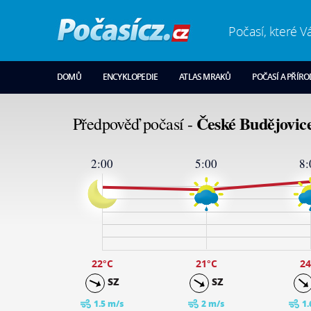
Počasí, které V
DOMŮ
ENCYKLOPEDIE
ATLAS MRAKŮ
POČASÍ A PŘÍR
České Budějovic
Předpověď počasí -
2:00
5:00
8:
27
24
19
14
9
4
-1
22
°C
21
°C
24
SZ
SZ
1.5 m/s
2 m/s
1.