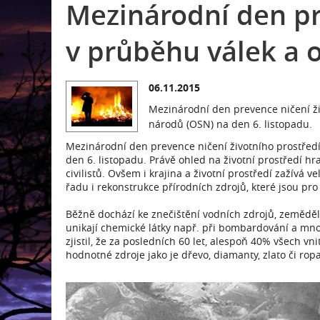
Mezinárodní den pr
v průběhu válek a 
06.11.2015
Mezinárodní den prevence ničení ži
národů (OSN) na den 6. listopadu.
Mezinárodní den prevence ničení životního prostředí
den 6. listopadu. Právě ohled na životní prostředí hra
civilistů. Ovšem i krajina a životní prostředí zažívá 
řadu i rekonstrukce přírodních zdrojů, které jsou pr
Běžně dochází ke znečištění vodních zdrojů, zeměděls
unikají chemické látky např. při bombardování a mnoh
zjistil, že za posledních 60 let, alespoň 40% všech v
hodnotné zdroje jako je dřevo, diamanty, zlato či ro