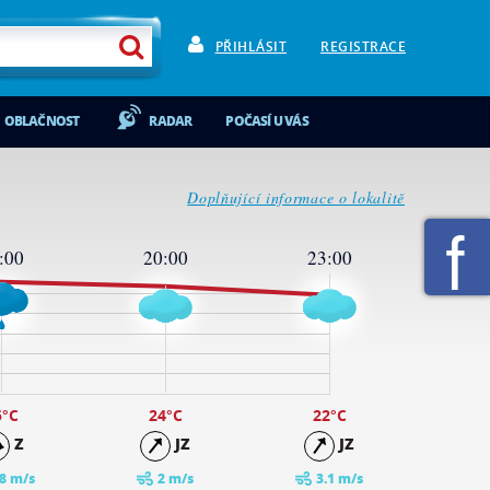
PŘIHLÁSIT
REGISTRACE
OBLAČNOST
RADAR
POČASÍ U VÁS
Doplňující informace o lokalitě
:00
20:00
23:00
5
°C
24
°C
22
°C
Z
JZ
JZ
.8 m/s
2 m/s
3.1 m/s