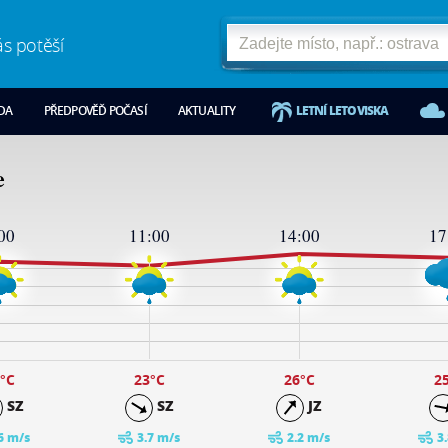
ás potěší
ODA
PŘEDPOVĚĎ POČASÍ
AKTUALITY
LETNÍ LETOVISKA
e
00
11:00
14:00
17
°C
23
°C
26
°C
2
SZ
SZ
JZ
6 m/s
3.7 m/s
2.2 m/s
3