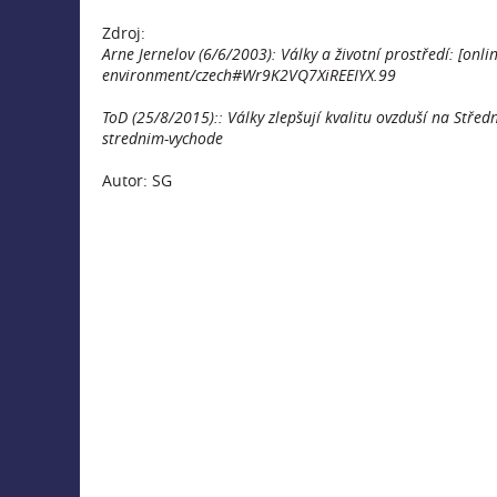
Zdroj:
Arne Jernelov (6/6/2003): Války a životní prostředí: [on
environment/czech#Wr9K2VQ7XiREEIYX.99
ToD (25/8/2015):: Války zlepšují kvalitu ovzduší na Střed
strednim-vychode
Autor: SG