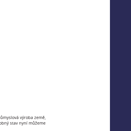
 průmyslová výroba země,
odobný stav nyní můžeme