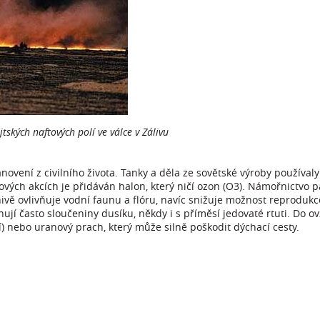
tských naftových polí ve válce v Zálivu
novení z civilního života. Tanky a děla ze sovětské výroby používaly
jových akcích je přidáván halon, který ničí ozon (O3). Námořnictvo p
ivě ovlivňuje vodní faunu a flóru, navíc snižuje možnost reprodukc
jí často sloučeniny dusíku, někdy i s příměsí jedovaté rtuti. Do o
) nebo uranový prach, který může silně poškodit dýchací cesty.