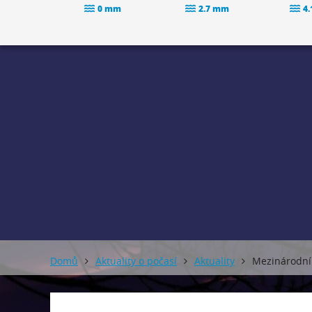
0 mm
2.7 mm
4
Domů
Aktuality o počasí
Aktuality
Mezinárodní 