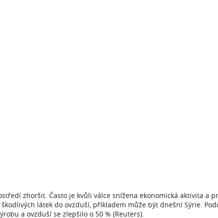
středí zhoršit. Často je kvůli válce snížena ekonomická aktivita a
 škodlivých látek do ovzduší, příkladem může být dnešní Sýrie. P
výrobu a ovzduší se zlepšilo o 50 % (Reuters).