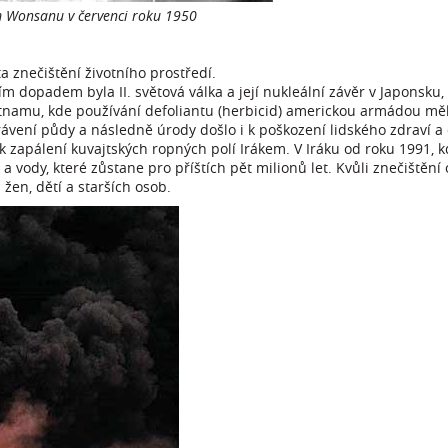
m Wonsanu v červenci roku 1950
 znečištění životního prostředí.
 dopadem byla II. světová válka a její nukleální závěr v Japonsku,
Vietnamu, kde používání defoliantu (herbicid) americkou armádou mě
trávení půdy a následně úrody došlo i k poškození lidského zdraví a
k zapálení kuvajtských ropných polí Irákem. V Iráku od roku 1991, 
vody, které zůstane pro příštích pět milionů let. Kvůli znečištění 
žen, dětí a starších osob.