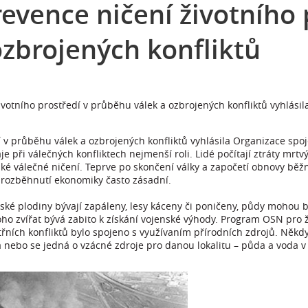
evence ničení životního 
ozbrojených konfliktů
votního prostředí v průběhu válek a ozbrojených konfliktů vyhlási
 v průběhu válek a ozbrojených konfliktů vyhlásila Organizace sp
je při válečných konfliktech nejmenší roli. Lidé počítají ztráty mrt
velké válečné ničení. Teprve po skončení války a započetí obnovy běž
o rozběhnutí ekonomiky často zásadní.
ké plodiny bývají zapáleny, lesy káceny či poničeny, půdy mohou bý
o zvířat bývá zabito k získání vojenské výhody. Program OSN pro ž
nitřních konfliktů bylo spojeno s využívaním přírodních zdrojů. Někd
pa nebo se jedná o vzácné zdroje pro danou lokalitu – půda a voda v