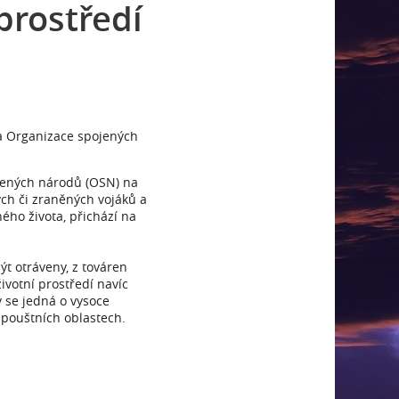
prostředí
la Organizace spojených
ojených národů (OSN) na
vých či zraněných vojáků a
ného života, přichází na
t otráveny, z továren
ivotní prostředí navíc
y se jedná o vysoce
 pouštních oblastech.