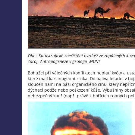
Obr.: Katastrofické znečištění ovzduší ze zapálených kuvaj
Zdroj: Antropogeneze v geologii, MUNI
Bohužel při válečných konfliktech neplatí kvóty a usta
které mají karcinogenní rizika. Do paliva letadel v bo
sloučeninami na bázi organického cínu, který nepřízn
dýchací potíže nebo poškození kůže. Výbušniny obsahu
nebezpečný kouř (např. právě z hořících ropných polí