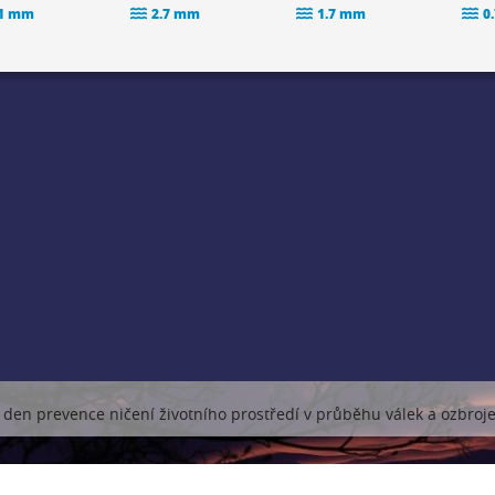
.1 mm
2.7 mm
1.7 mm
0
den prevence ničení životního prostředí v průběhu válek a ozbroje