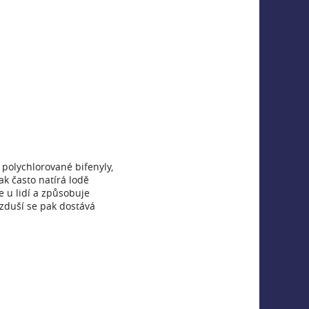
 polychlorované bifenyly,
ak často natírá lodě
e u lidí a způsobuje
vzduší se pak dostává