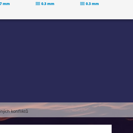
.7 mm
0.3 mm
0.3 mm
ných konfliktů