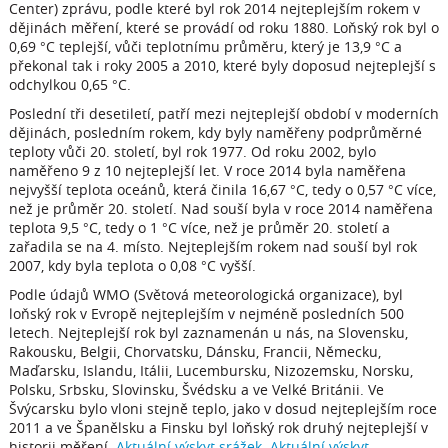
Center) zprávu, podle které byl rok 2014 nejteplejším rokem v
dějinách měření, které se provádí od roku 1880. Loňský rok byl o
0,69 °C teplejší, vůči teplotnímu průměru, který je 13,9 °C a
překonal tak i roky 2005 a 2010, které byly doposud nejteplejší s
odchylkou 0,65 °C.
Poslední tři desetiletí, patří mezi nejteplejší období v moderních
dějinách, posledním rokem, kdy byly naměřeny podprůměrné
teploty vůči 20. století, byl rok 1977. Od roku 2002, bylo
naměřeno 9 z 10 nejteplejší let. V roce 2014 byla naměřena
nejvyšší teplota oceánů, která činila 16,67 °C, tedy o 0,57 °C více,
než je průměr 20. století. Nad souší byla v roce 2014 naměřena
teplota 9,5 °C, tedy o 1 °C více, než je průměr 20. století a
zařadila se na 4. místo. Nejteplejším rokem nad souší byl rok
2007, kdy byla teplota o 0,08 °C vyšší.
Podle údajů WMO (Světová meteorologická organizace), byl
loňský rok v Evropě nejteplejším v nejméně posledních 500
letech. Nejteplejší rok byl zaznamenán u nás, na Slovensku,
Rakousku, Belgii, Chorvatsku, Dánsku, Francii, Německu,
Maďarsku, Islandu, Itálii, Lucembursku, Nizozemsku, Norsku,
Polsku, Srbsku, Slovinsku, Švédsku a ve Velké Británii. Ve
Švýcarsku bylo vloni stejně teplo, jako v dosud nejteplejším roce
2011 a ve Španělsku a Finsku byl loňský rok druhý nejteplejší v
historii měření.
Aktuální výskyt srážek
.
Aktuální výskyt