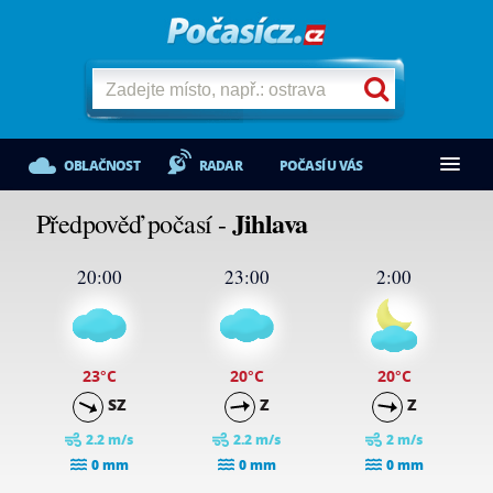
OBLAČNOST
RADAR
POČASÍ U VÁS
Jihlava
Předpověď počasí -
20:00
23:00
2:00
23
°C
20
°C
20
°C
SZ
Z
Z
2.2 m/s
2.2 m/s
2 m/s
0 mm
0 mm
0 mm