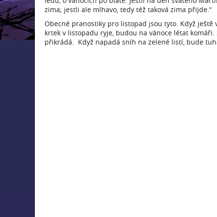
ledu, o vánocích po blátě. Jestli na den svatého Marti
zima; jestli ale mlhavo, tedy též taková zima přijde.“
Obecné pranostiky pro listopad jsou tyto. Když ještě
krtek v listopadu ryje, budou na vánoce létat komáři.
přikrádá. Když napadá sníh na zelené listí, bude tuh