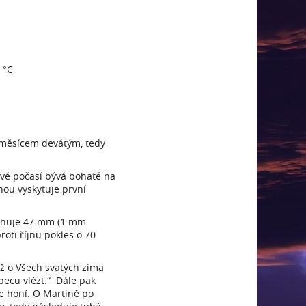
 °C
l měsícem devátým, tedy
ové počasí bývá bohaté na
nou vyskytuje první
osahuje 47 mm (1 mm
roti říjnu pokles o 70
yž o Všech svatých zima
pecu vlézt.“ Dále pak
se honí. O Martině po