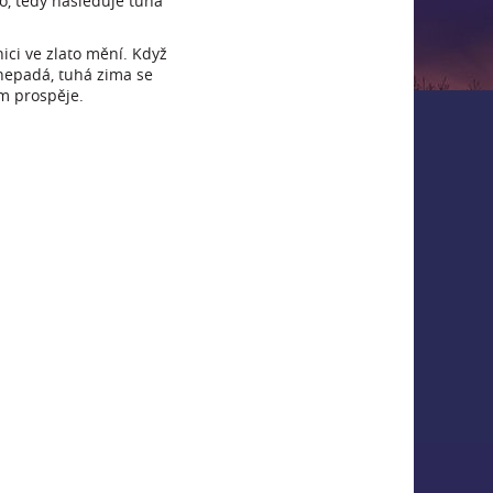
to, tedy následuje tuhá
ici ve zlato mění. Když
í nepadá, tuhá zima se
ím prospěje.