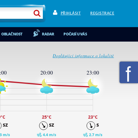
PŘIHLÁSIT
REGISTRACE
OBLAČNOST
RADAR
POČASÍ U VÁS
Doplňující informace o lokalitě
:00
20:00
23:00
9
°C
25
°C
23
°C
SZ
SZ
S
.3 m/s
4.4 m/s
2.7 m/s