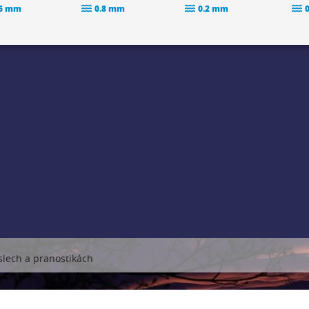
.6 mm
0.8 mm
0.2 mm
íslech a pranostikách