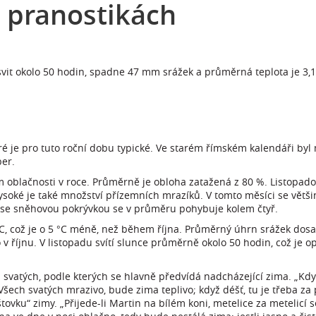
a pranostikách
 svit okolo 50 hodin, spadne 47 mm srážek a průměrná teplota je 3,1
eré je pro tuto roční dobu typické. Ve starém římském kalendáři by
er.
 oblačnosti v roce. Průměrně je obloha zatažená z 80 %. Listopad
Vysoké je také množství přízemních mrazíků. V tomto měsíci se větši
ů se sněhovou pokrývkou se v průměru pohybuje kolem čtyř.
 °C, což je o 5 °C méně, než během října. Průměrný úhrn srážek d
 v říjnu. V listopadu svítí slunce průměrně okolo 50 hodin, což je op
ch svatých, podle kterých se hlavně předvídá nadcházející zima. „Kd
šech svatých mrazivo, bude zima teplivo; když déšť, tu je třeba za 
ovku“ zimy. „Přijede-li Martin na bílém koni, metelice za metelicí 