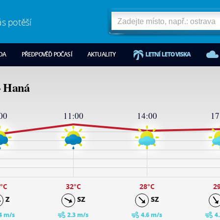
ás potěší
ODA
PŘEDPOVĚĎ POČASÍ
AKTUALITY
LETNÍ LETOVISKA
- Haná
00
11:00
14:00
17
°C
32
°C
28
°C
2
Z
SZ
SZ
4 m/s
2.3 m/s
4.6 m/s
4