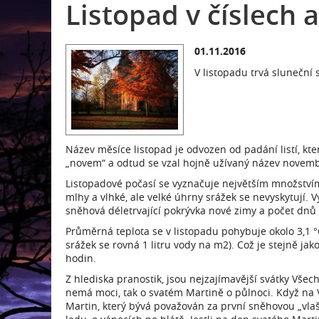
Listopad v číslech 
01.11.2016
V listopadu trvá sluneční
Název měsíce listopad je odvozen od padání listí, kt
„novem“ a odtud se vzal hojně užívaný název novemb
Listopadové počasí se vyznačuje největším množstvím
mlhy a vlhké, ale velké úhrny srážek se nevyskytují. 
sněhová déletrvající pokrývka nové zimy a počet dn
Průměrná teplota se v listopadu pohybuje okolo 3,1
srážek se rovná 1 litru vody na m2). Což je stejně jako
hodin.
Z hlediska pranostik, jsou nejzajímavější svátky Vše
nemá moci, tak o svatém Martině o půlnoci. Když na V
Martin, který bývá považován za první sněhovou „vlašt