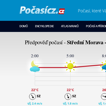
Počasí, které V
DOMŮ
ENCYKLOPEDIE
ATLAS MRAKŮ
POČASÍ A PŘÍR
Střední Morava 
Předpověď počasí -
2:00
5:00
8:
33
29
23
17
11
5
-1
22
°C
22
°C
26
SZ
SZ
2.4 m/s
1.8 m/s
1.