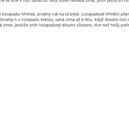
na ve dne v noci oblačno, tedy bude nestálá zima; jestli jasno a čis
 v listopadu hřmívá, úrodný rok na to bývá. Listopadové hřmění pšen
 Stromy-li v listopadu kvetou, sahá zima až k létu. Když dlouho list
á zima. Jestliže sníh listopadový dlouho zůstane, více než hnůj pol