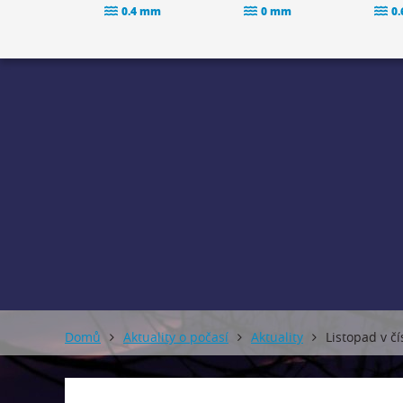
0.4 mm
0 mm
0
Domů
Aktuality o počasí
Aktuality
Listopad v č