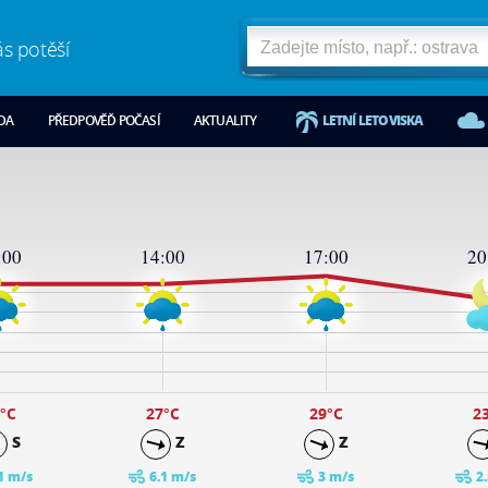
ás potěší
ODA
PŘEDPOVĚĎ POČASÍ
AKTUALITY
LETNÍ LETOVISKA
:00
14:00
17:00
20
°C
27
°C
29
°C
2
S
Z
Z
1 m/s
6.1 m/s
3 m/s
2