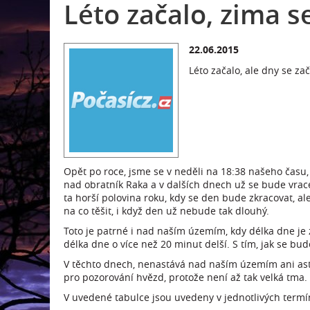
Léto začalo, zima se
22.06.2015
Léto začalo, ale dny se za
Opět po roce, jsme se v neděli na 18:38 našeho času,
nad obratník Raka a v dalších dnech už se bude vracet
ta horší polovina roku, kdy se den bude zkracovat, a
na co těšit, i když den už nebude tak dlouhý.
Toto je patrné i nad naším územím, kdy délka dne je 
délka dne o více než 20 minut delší. S tím, jak se bu
V těchto dnech, nenastává nad naším územím ani ast
pro pozorování hvězd, protože není až tak velká tma.
V uvedené tabulce jsou uvedeny v jednotlivých termí