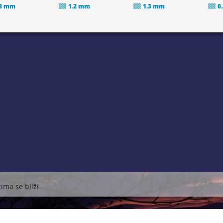
.8 mm
1.2 mm
1.3 mm
0
zima se blíží