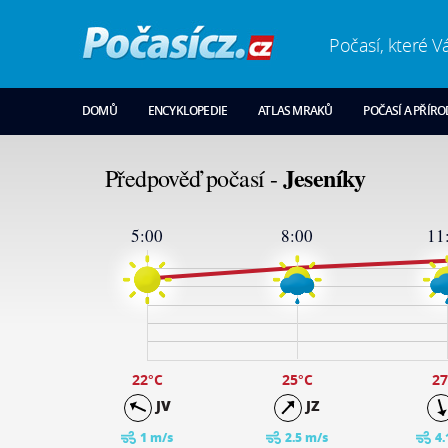
Počasí, které V
DOMŮ
ENCYKLOPEDIE
ATLAS MRAKŮ
POČASÍ A PŘÍR
Jeseníky
Předpověď počasí -
5:00
8:00
11
30
29
23
17
11
5
-1
22
°C
25
°C
27
JV
JZ
1 m/s
2.5 m/s
4.