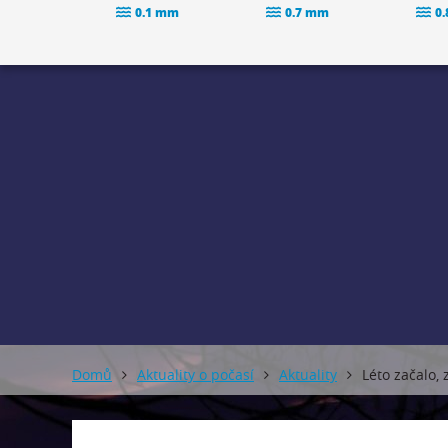
0.1 mm
0.7 mm
0
Domů
Aktuality o počasí
Aktuality
Léto začalo, 