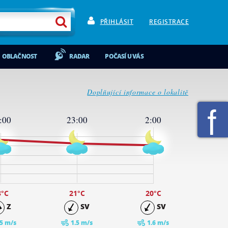
PŘIHLÁSIT
REGISTRACE
OBLAČNOST
RADAR
POČASÍ U VÁS
Doplňující informace o lokalitě
:00
23:00
2:00
3
°C
21
°C
20
°C
Z
SV
SV
.5 m/s
1.5 m/s
1.6 m/s