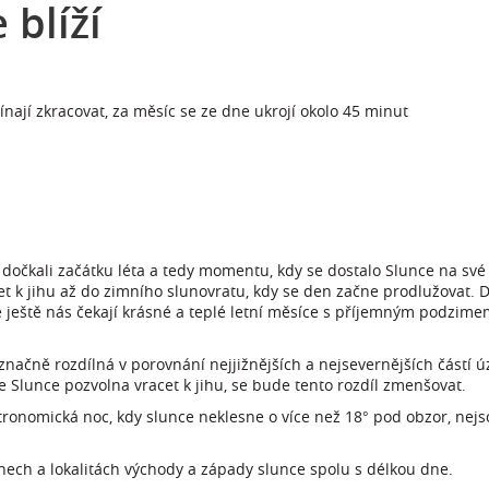
 blíží
čínají zkracovat, za měsíc se ze dne ukrojí okolo 45 minut
 dočkali začátku léta a tedy momentu, kdy se dostalo Slunce na své
 k jihu až do zimního slunovratu, kdy se den začne prodlužovat. Da
le ještě nás čekají krásné a teplé letní měsíce s příjemným podzim
značně rozdílná v porovnání nejjižnějších a nejsevernějších částí ú
de Slunce pozvolna vracet k jihu, se bude tento rozdíl zmenšovat.
ronomická noc, kdy slunce neklesne o více než 18° pod obzor, nej
nech a lokalitách východy a západy slunce spolu s délkou dne.