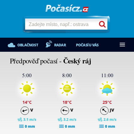
OBLAČNOST
RADAR
POČASÍ U VÁS
Český ráj
Předpověď počasí -
5:00
8:00
11:00
14
°C
18
°C
25
°C
V
V
JV
3.1 m/s
3.2 m/s
2.6 m/s
0 mm
0 mm
0 mm