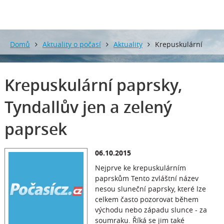
Domů
Aktuality o počasí
Aktuality
Krepuskulární
paprsky, Tyndallův jen a zelený paprsek
Krepuskulární paprsky,
Tyndallův jen a zelený
paprsek
06.10.2015
Nejprve ke krepuskulárním
paprskům Tento zvláštní název
nesou sluneční paprsky, které lze
celkem často pozorovat během
východu nebo západu slunce - za
soumraku. Říká se jim také