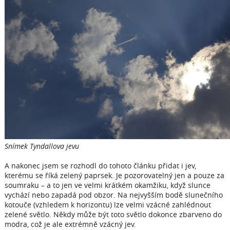
Snímek Tyndallova jevu
A nakonec jsem se rozhodl do tohoto článku přidat i jev,
kterému se říká zelený paprsek. Je pozorovatelný jen a pouze za
soumraku – a to jen ve velmi krátkém okamžiku, když slunce
vychází nebo zapadá pod obzor. Na nejvyšším bodě slunečního
kotouče (vzhledem k horizontu) lze velmi vzácné zahlédnout
zelené světlo. Někdy může být toto světlo dokonce zbarveno do
modra, což je ale extrémně vzácný jev.