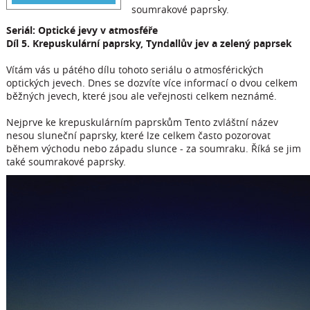
soumrakové paprsky.
Seriál: Optické jevy v atmosféře
Díl 5. Krepuskulární paprsky, Tyndallův jev a zelený paprsek
Vítám vás u pátého dílu tohoto seriálu o atmosférických
optických jevech. Dnes se dozvíte více informací o dvou celkem
běžných jevech, které jsou ale veřejnosti celkem neznámé.
Nejprve ke krepuskulárním paprskům Tento zvláštní název
nesou sluneční paprsky, které lze celkem často pozorovat
během východu nebo západu slunce - za soumraku. Říká se jim
také soumrakové paprsky.