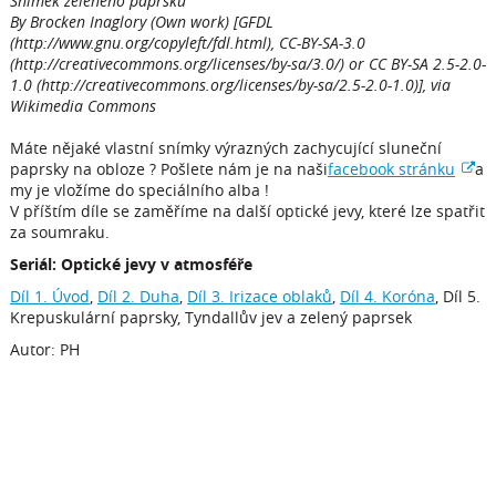
Snímek zeleného paprsku
By Brocken Inaglory (Own work) [GFDL
(http://www.gnu.org/copyleft/fdl.html), CC-BY-SA-3.0
(http://creativecommons.org/licenses/by-sa/3.0/) or CC BY-SA 2.5-2.0-
1.0 (http://creativecommons.org/licenses/by-sa/2.5-2.0-1.0)], via
Wikimedia Commons
Máte nějaké vlastní snímky výrazných zachycující sluneční
paprsky na obloze ? Pošlete nám je na naši
facebook stránku
a
my je vložíme do speciálního alba !
V příštím díle se zaměříme na další optické jevy, které lze spatřit
za soumraku.
Seriál: Optické jevy v atmosféře
Díl 1. Úvod
,
Díl 2. Duha
,
Díl 3. Irizace oblaků
,
Díl 4. Koróna
, Díl 5.
Krepuskulární paprsky, Tyndallův jev a zelený paprsek
Autor: PH