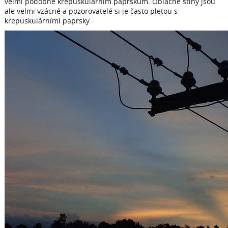
velmi podobné krepuskulárním paprskům. Oblačné stíny jsou
ale velmi vzácné a pozorovatelé si je často pletou s
krepuskulárními paprsky.