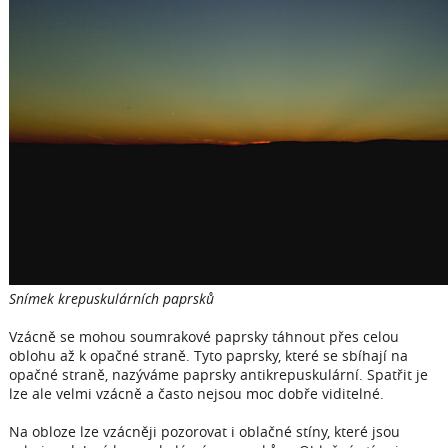
Snímek krepuskulárních paprsků
Vzácně se mohou soumrakové paprsky táhnout přes celou
oblohu až k opačné straně. Tyto paprsky, které se sbíhají na
opačné straně, nazýváme paprsky antikrepuskulární. Spatřit je
lze ale velmi vzácně a často nejsou moc dobře viditelné.
Na obloze lze vzácněji pozorovat i oblačné stíny, které jsou