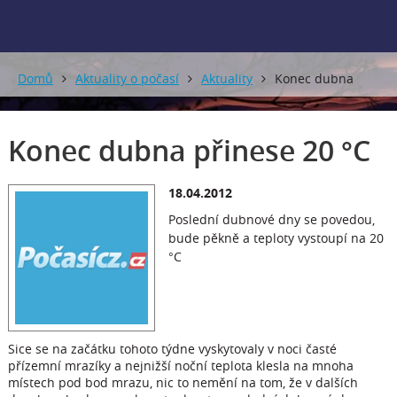
Domů
Aktuality o počasí
Aktuality
Konec dubna
přinese 20 °C
Konec dubna přinese 20 °C
18.04.2012
Poslední dubnové dny se povedou,
bude pěkně a teploty vystoupí na 20
°C
Sice se na začátku tohoto týdne vyskytovaly v noci časté
přízemní mrazíky a nejnižší noční teplota klesla na mnoha
místech pod bod mrazu, nic to nemění na tom, že v dalších