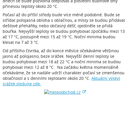
dnech se bude pozvolna oteplovat a poslední dubnové dny
přinesou teploty okolo 20 °C.
Počasí až do příští středy bude více méně podobné. Bude se
střídat polojasná obloha s oblačnou, a místy se budou přidávat
dešťové přeháňky, nebo občasný déšť, ojediněle se přidá
bouřka. Nejvyšší teploty se budou pohybovat zpočátku mezi 13
až 17 °C, postupně mezi 15 až 19 °C. Noční minima budou
klesat na 7 až 3 °C.
Od příštího čtvrtka, až do konce měsíce očekáváme většinou
jasno až polojasno, beze srážek. Nejvyšší denní teploty se
budou pohybovat mezi 18 až 22 °C a noční minima se budou
pohybovat mezi 12 až 8 °C. Na začátku května momentálně
očekáváme, že se nadále udrží charakter počasí se zmenšenou
oblačností a s denními teplotami okolo 20 °C.
Aktuální výskyt
srážek sledujte zde.