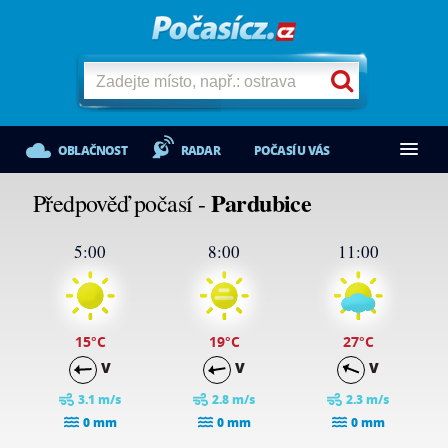
OBLAČNOST
RADAR
POČASÍ U VÁS
Pardubice
Předpověď počasí -
5:00
8:00
11:00
15
°C
19
°C
27
°C
V
V
V
3.1 m/s
2.8 m/s
2.3 m/s
0 mm
0 mm
0 mm