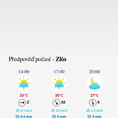
Zlín
Předpověď počasí -
14:00
17:00
20:00
33
°C
30
°C
27
°C
Z
SZ
S
3.1 m/s
5.2 m/s
2.3 m/s
0.4 mm
0 mm
0 mm