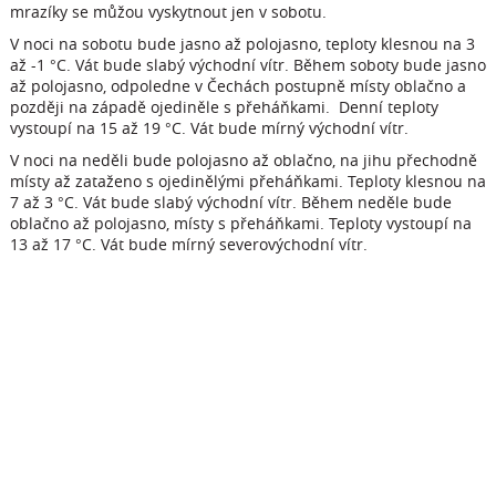
mrazíky se můžou vyskytnout jen v sobotu.
V noci na sobotu bude jasno až polojasno, teploty klesnou na 3
až -1 °C. Vát bude slabý východní vítr. Během soboty bude jasno
až polojasno, odpoledne v Čechách postupně místy oblačno a
později na západě ojediněle s přeháňkami. Denní teploty
vystoupí na 15 až 19 °C. Vát bude mírný východní vítr.
V noci na neděli bude polojasno až oblačno, na jihu přechodně
místy až zataženo s ojedinělými přeháňkami. Teploty klesnou na
7 až 3 °C. Vát bude slabý východní vítr. Během neděle bude
oblačno až polojasno, místy s přeháňkami. Teploty vystoupí na
13 až 17 °C. Vát bude mírný severovýchodní vítr.