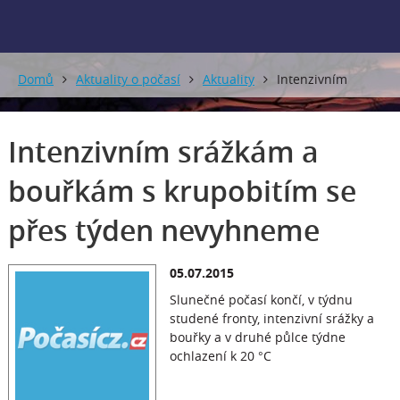
Domů
Aktuality o počasí
Aktuality
Intenzivním
srážkám a bouřkám s krupobitím se přes týden nevyhneme
Intenzivním srážkám a
bouřkám s krupobitím se
přes týden nevyhneme
05.07.2015
Slunečné počasí končí, v týdnu
studené fronty, intenzivní srážky a
bouřky a v druhé půlce týdne
ochlazení k 20 °C