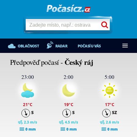
OBLAČNOST
RADAR
POČASÍ U VÁS
Český ráj
Předpověď počasí -
23:00
2:00
5:00
21
°C
19
°C
17
°C
S
S
SZ
2.3 m/s
4.5 m/s
2.6 m/s
0 mm
0 mm
0 mm