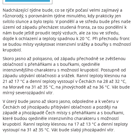
Nadcházející týdne bude, co se týče počasí velmi zajímavý a
různorodý, s porovnáním týdne minulého, kdy prakticky jen
svítilo slunce a bylo teplo. V pondělí a ve středu bude přes naše
území od západu přecházet studená fronta, za tou pondělní k
nám bude ještě proudit teplý vzduch, ale za tou ve středu,
dojde k ochlazení a teploty spadnou k 20 °C. Při přechodu front
se budou místy vyskytovat intenzivní srážky a bouřky s možností
krupobití.
Skoro jasno až polojasno, od západu přechodně se zvětšenou
oblačností s přeháňkami a s bouřkami, ojediněle
intenzivnějšího charakteru s možností krupobití. Postupně od
západu ubývání oblačnosti a srážek. Ranní teploty klesnou na
21 až 17 °C a denní teploty vystoupí v Čechách na 28 až 32 °C,
na Moravě na 31 až 35 °C, na jihovýchodě až na 36 °C. Vát bude
mírný severozápadní vítr.
V úterý bude jasno až skoro jasno, odpoledne a k večeru v
Čechách od jihozápadu přibývání oblačnosti a později na
západě a jihozápadě Čech místy s přeháňkami a s bouřkami,
které budou ojediněle intenzivního charakteru s možností
krupobití. Ranní teploty klesnou na 17 až 13 °C a denní teploty
vystoupí na 31 až 35 °C. Vát bude slabý jihozápadní vítr.