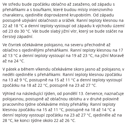
Ve středu bude zpočátku oblačno až zataženo, od západu s
přeháňkami a s bouřkami, které budou místy intenzivního
charakteru, ojediněle doprovázené krupobitím. Od západu
postupně ubývání oblačnosti a srážek. Ranní teploty klesnou na
22 až 18 °C a denní teploty vystoupí od západu k východu území
od 23 do 30 °C. Vát bude slabý jižní vítr, který se bude stáčet na
čerstvý západní.
Ve čtvrtek očekáváme polojasno, na severu přechodně až
oblačno s ojedinělými přeháňkami. Ranní teploty klesnou na 17
až 13 °C a denní teploty vystoupí na 19 až 23 °C, na jižní Moravě
až na 24 °C.
V pátek a během víkendu očekáváme skoro jasno až polojasno, v
neděli ojediněle s přeháňkami. Ranní teploty klesnou zpočátku
na 13 až 9 °C, postupně na 15 až 11 °C a denní teploty vystoupí
zpočátku na 18 až 22 °C, postupně na 23 až 27 °C.
Výhled na následující týden, od pondělí 13. července, naznačuje
polojasnou, postupně až oblačnou oblohu a v druhé polovině
pracovního týdne očekáváme místy přeháňky. Ranní teploty
klesnou zpočátku na 15 až 11 °C, postupně na 18 až 14 °C a
denní teploty vystoupí zpočátku na 23 až 27 °C, ojediněle až na
28 °C, ke konci týdne okolo 22 až 26 °C.