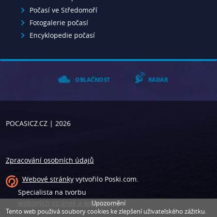
Počasí ve Středomoří
Fotogalerie počasí
Encyklopedie počasí
OBLAČNOST
RADAR
POCASICZ.CZ
| 2026
Zpracování osobních údajů
Webové stránky
vytvořilo
Poski.com
.
Specialista na tvorbu
webových stránek a webdesign
.
Upozornění
Tento web použivá soubory cookies ke zlepšení uživatelského zážitku.