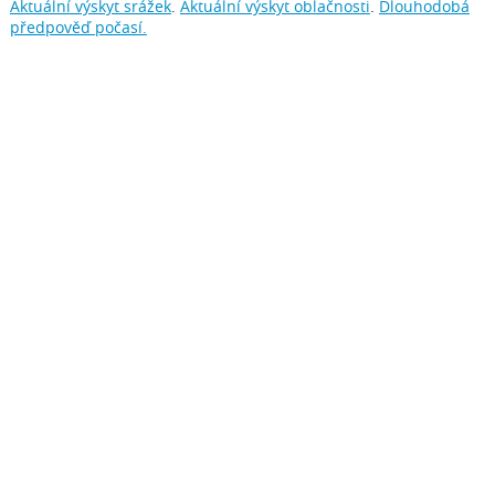
Aktuální výskyt srážek
.
Aktuální výskyt oblačnosti
.
Dlouhodobá
předpověď počasí.