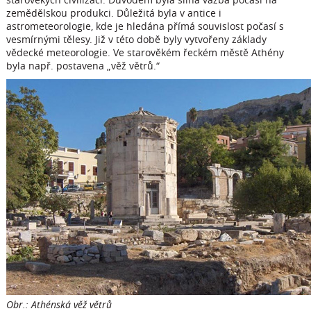
zemědělskou produkci. Důležitá byla v antice i
astrometeorologie, kde je hledána přímá souvislost počasí s
vesmírnými tělesy. Již v této době byly vytvořeny základy
vědecké meteorologie. Ve starověkém řeckém městě Athény
byla např. postavena „věž větrů.“
Obr.: Athénská věž větrů