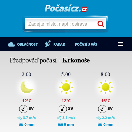
OBLAČNOST
RADAR
POČASÍ U VÁS
Krkonoše
Předpověď počasí -
2:00
5:00
8:00
12
°C
12
°C
16
°C
SV
SV
SV
3.7 m/s
3.1 m/s
2.2 m/s
0 mm
0 mm
0 mm