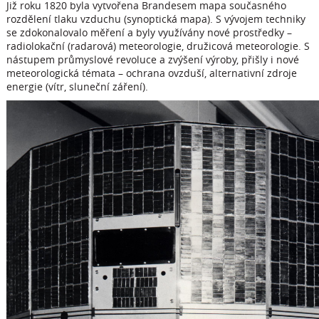
Již roku 1820 byla vytvořena Brandesem mapa současného
rozdělení tlaku vzduchu (synoptická mapa). S vývojem techniky
se zdokonalovalo měření a byly využívány nové prostředky –
radiolokační (radarová) meteorologie, družicová meteorologie. S
nástupem průmyslové revoluce a zvýšení výroby, přišly i nové
meteorologická témata – ochrana ovzduší, alternativní zdroje
energie (vítr, sluneční záření).