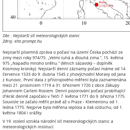
Obr.: Nejstarší síť meteorologických stanic
Zdroj: elte.prompt.hu
Nejstarší písemná zpráva o počasí na území Česka pochází ze
zimy mezi roky 974/75: „Velmi tuhá a dlouhá zima.“, 15. května
975 „Napadlo mnoho sněhu.“ (Mnich sázavský – doplněk
Kosmovy kroniky). Nejstarší denní záznamy počasí máme od 14.
července 1533 do 9. dubna 1545 z jihovýchodní Moravy od Jana
z Kunovic. První data z přístrojového měření byla zaznamenána
mezi 21. prosincem 1719 a 31. březnem 1720 z obce Zákupy
Johannem Carlem Rostem. Denní pozorování počasí probíhající
třikrát denně započalo v Telči 7. května 1771 do 9. března 1775.
Souvisle se začalo měřit právě až v Praze - Klementinu od 1.
ledna 1775. Nejprve byla měřena teplota a tlak vzduchu, od 1.
května 1804 i srážky.
V 19. století vznikla národní síť meteorologických stanic a
meteorologických institucí.