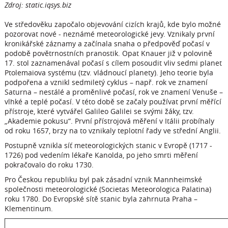
Zdroj: static.iqsys.biz
Ve středověku započalo objevování cizích krajů, kde bylo možné
pozorovat nové - neznámé meteorologické jevy. Vznikaly první
kronikářské záznamy a začínala snaha o předpověď počasí v
podobě povětrnostních pranostik. Opat Knauer již v polovině
17. stol zaznamenával počasí s cílem posoudit vliv sedmi planet
Ptolemaiova systému (tzv. vládnoucí planety). Jeho teorie byla
podpořena a vznikl sedmiletý cyklus – např. rok ve znamení
Saturna – nestálé a proměnlivé počasí, rok ve znamení Venuše –
vlhké a teplé počasí. V této době se začaly používat první měřící
přístroje, které vytvářel Galileo Galilei se svými žáky, tzv.
„Akademie pokusu“. První přístrojová měření v Itálii probíhaly
od roku 1657, brzy na to vznikaly teplotní řady ve střední Anglii.
Postupně vznikla síť meteorologických stanic v Evropě (1717 -
1726) pod vedením lékaře Kanolda, po jeho smrti měření
pokračovalo do roku 1730.
Pro Českou republiku byl pak zásadní vznik Mannheimské
společnosti meteorologické (Societas Meteorologica Palatina)
roku 1780. Do Evropské sítě stanic byla zahrnuta Praha –
Klementinum.