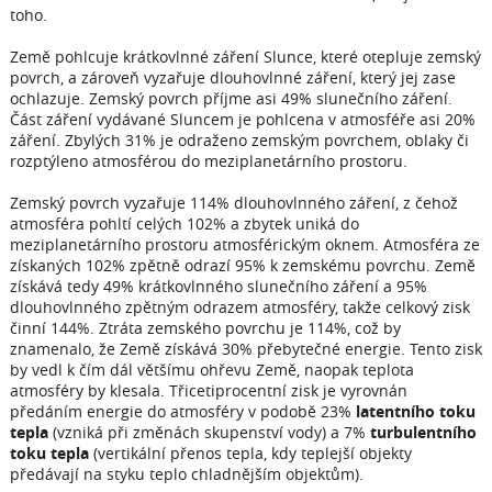
toho.
Země pohlcuje krátkovlnné záření Slunce, které otepluje zemský
povrch, a zároveň vyzařuje dlouhovlnné záření, který jej zase
ochlazuje. Zemský povrch příjme asi 49% slunečního záření.
Část záření vydávané Sluncem je pohlcena v atmosféře asi 20%
záření. Zbylých 31% je odraženo zemským povrchem, oblaky či
rozptýleno atmosférou do meziplanetárního prostoru.
Zemský povrch vyzařuje 114% dlouhovlnného záření, z čehož
atmosféra pohltí celých 102% a zbytek uniká do
meziplanetárního prostoru atmosférickým oknem. Atmosféra ze
získaných 102% zpětně odrazí 95% k zemskému povrchu. Země
získává tedy 49% krátkovlnného slunečního záření a 95%
dlouhovlnného zpětným odrazem atmosféry, takže celkový zisk
činní 144%. Ztráta zemského povrchu je 114%, což by
znamenalo, že Země získává 30% přebytečné energie. Tento zisk
by vedl k čím dál většímu ohřevu Země, naopak teplota
atmosféry by klesala. Třicetiprocentní zisk je vyrovnán
předáním energie do atmosféry v podobě 23%
latentního toku
tepla
(vzniká při změnách skupenství vody) a 7%
turbulentního
toku tepla
(vertikální přenos tepla, kdy teplejší objekty
předávají na styku teplo chladnějším objektům).