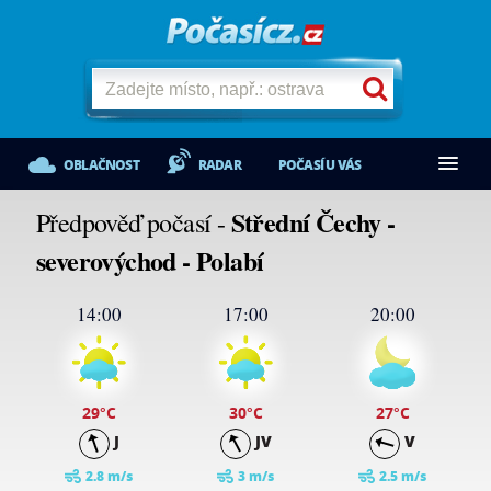
OBLAČNOST
RADAR
POČASÍ U VÁS
Střední Čechy -
Předpověď počasí -
severovýchod - Polabí
14:00
17:00
20:00
29
°C
30
°C
27
°C
J
JV
V
2.8 m/s
3 m/s
2.5 m/s