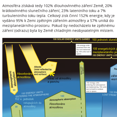
Atmosféra získává tedy 102% dlouhovlnného záření Země, 20%
krátkovlnného slunečního záření, 23% latentního toku a 7%
turbulentního toku tepla. Celkový zisk činní 152% energie, kdy je
vydáno 95% k Zemi zpětným zářením atmosféry a 57% uniká do
meziplanetárního prostoru. Pokud by nedocházelo ke zpětnému
záření (odrazu) byla by Země chladným neobyvatelným místem.