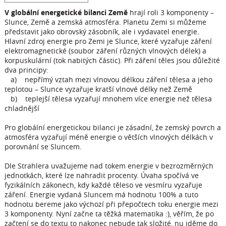
V globální energetické bilanci Země
hrají roli 3 komponenty –
Slunce, Země a zemská atmosféra. Planetu Zemi si můžeme
představit jako obrovský zásobník, ale i vydavatel energie.
Hlavní zdroj energie pro Zemi je Slunce, které vyzařuje záření
elektromagnetické (soubor záření různých vlnových délek) a
korpuskulární (tok nabitých částic). Při záření těles jsou důležité
dva principy:
a) nepřímý vztah mezi vlnovou délkou záření tělesa a jeho
teplotou – Slunce vyzařuje kratší vlnové délky než Země
b) teplejší tělesa vyzařují mnohem více energie než tělesa
chladnější
Pro globální energetickou bilanci je zásadní, že zemský povrch a
atmosféra vyzařují méně energie o větších vlnových délkách v
porovnání se Sluncem.
Dle Strahlera uvažujeme nad tokem energie v bezrozměrných
jednotkách, které lze nahradit procenty. Úvaha spočívá ve
fyzikálních zákonech, kdy každé těleso ve vesmíru vyzařuje
záření. Energie vydaná Sluncem má hodnotu 100% a tuto
hodnotu bereme jako výchozí při přepočtech toku energie mezi
3 komponenty. Nyní začne ta těžká matematika :), věřím, že po
začtení se do textu to nakonec nebude tak složité, nu jděme do