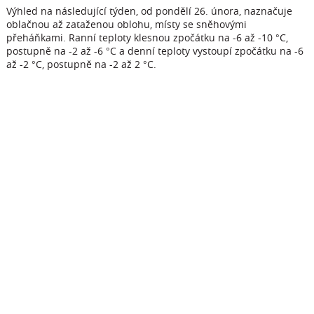
Výhled na následující týden, od pondělí 26. února, naznačuje
oblačnou až zataženou oblohu, místy se sněhovými
přeháňkami. Ranní teploty klesnou zpočátku na -6 až -10 °C,
postupně na -2 až -6 °C a denní teploty vystoupí zpočátku na -6
až -2 °C, postupně na -2 až 2 °C.