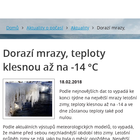
Domů
Aktuality o počasí
Aktuality
Dorazí mrazy,
teploty klesnou až na -14 °C
Dorazí mrazy, teploty
klesnou až na -14 °C
18.02.2018
Podle nejnovějších dat to vypadá ke
konci týdne na největší mrazy letošní
zimy, teploty klesnou až na -14 a ve
dne zůstanou teploty také pod
nulou.
Podle aktuálních výstupů meteorologických modelů, to vypadá,
že máme před sebou nejchladnější období této zimy. Letošní
průběh zimy se zdá, jako by byla o měsíc opožděna. Největší