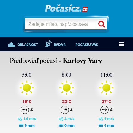
OBLAČNOST
RADAR
POČASÍ U VÁS
Karlovy Vary
Předpověď počasí -
5:00
8:00
11:00
16
°C
22
°C
27
°C
Z
Z
Z
1.6 m/s
2 m/s
4 m/s
0 mm
0 mm
0 mm