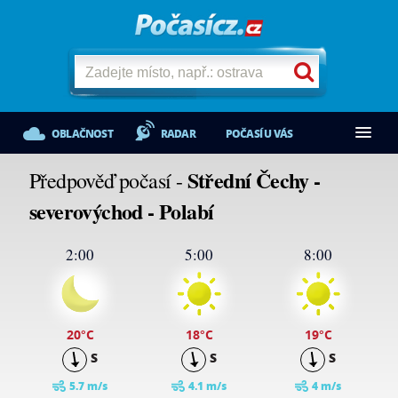
OBLAČNOST
RADAR
POČASÍ U VÁS
Střední Čechy -
Předpověď počasí -
severovýchod - Polabí
2:00
5:00
8:00
20
°C
18
°C
19
°C
S
S
S
5.7 m/s
4.1 m/s
4 m/s