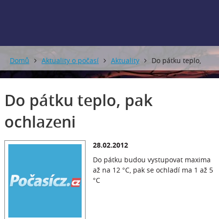
Domů
Aktuality o počasí
Aktuality
Do pátku teplo,
pak ochlazeni
Do pátku teplo, pak
ochlazeni
28.02.2012
Do pátku budou vystupovat maxima
až na 12 °C, pak se ochladí ma 1 až 5
°C