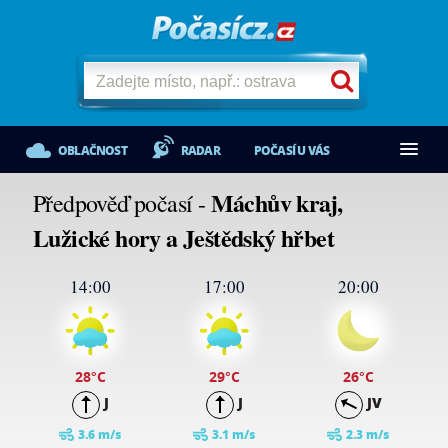
OBLAČNOST
RADAR
POČASÍ U VÁS
Máchův kraj,
Předpověď počasí -
Lužické hory a Ještědský hřbet
14:00
17:00
20:00
28
°C
29
°C
26
°C
J
J
JV
3.6 m/s
3.1 m/s
2.3 m/s