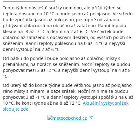
Tento týden nás ještě srážky neminou, ale příští týden se
teplota dostane na 10 °C a bude jasno až polojasno. Ve středu
bude zpočátku jasno až polojasno, postupně od západu
přibývání oblačnosti na oblačno až zataženo. Ranní teplota
klesne na -3 až -7 °C a denní na 2 až 6 °C. Ve čtvrtek bude
oblačno až zataženo s občasným deštěm, od vyšších poloh se
sněžením. Ranní teploty poklesnou na 0 až -4 °C a nejvyšší
denní vystoupí na 2 až 6 °C.
Od pátku do pondělí bude polojasno až oblačno, místy s
přeháňkami, na horách se sněžením. Noční teploty se budou
pohybovat mezi 2 až -2 °C a nejvyšší denní vystoupí na 4 až 8
°C.
Od úterý až do konce týdne bude většinou jasno až polojasno,
ráno místy s mlhami a beze srážek. Noční minima se budou
pohybovat 3 až -1 °C a denní teploty vystoupí zpočátku na 6 až
10 °C, ke konci týdne až na 8 až 12 °C.
Aktuální výskyt srážek
sledujte zde.