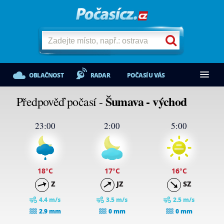
OBLAČNOST
RADAR
POČASÍ U VÁS
Šumava - východ
Předpověď počasí -
23:00
2:00
5:00
18
°C
17
°C
16
°C
Z
JZ
SZ
4.4 m/s
3.5 m/s
2.5 m/s
2.9 mm
0 mm
0 mm