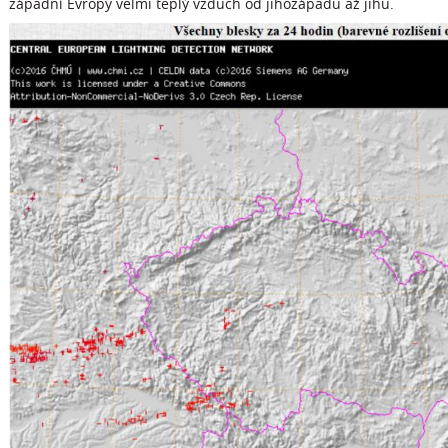
západní Evropy velmi teplý vzduch od jihozápadu až jihu.