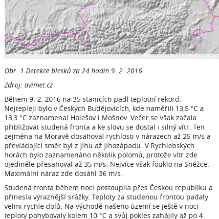
Obr. 1 Detekce blesků za 24 hodin 9. 2. 2016
Zdroj: avimet.cz
Během 9. 2. 2016 na 35 stanicích padl teplotní rekord.
Nejtepleji bylo v Českých Budějovicích, kde naměřili 13,5 °C a
13,3 °C zaznamenal Holešov i Mošnov. Večer se však začala
přibližovat studená fronta a ke slovu se dostal i silný vítr. Ten
zejména na Moravě dosahoval rychlosti v nárazech až 25 m/s a
převládající směr byl z jihu až jihozápadu. V Rychlebských
horách bylo zaznamenáno několik polomů, protože vítr zde
ojediněle přesahoval až 35 m/s. Nejvíce však fouklo na Sněžce.
Maximální náraz zde dosáhl 36 m/s.
Studená fronta během noci postoupila přes Českou republiku a
přinesla výraznější srážky. Teploty za studenou frontou padaly
velmi rychle dolů. Na východě našeho území se ještě v noci
teploty pohybovaly kolem 10 °C a svůj pokles zahájily až po 4.