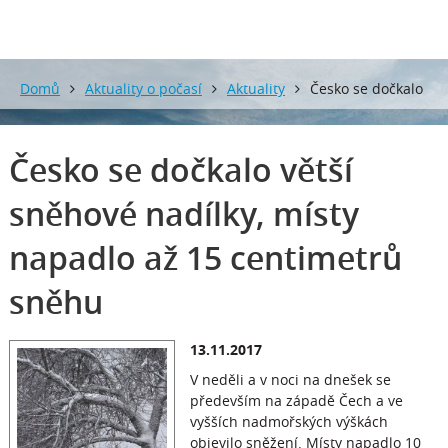
Domů
Aktuality o počasí
Aktuality
Česko se dočkalo
větší sněhové nadílky, místy napadlo až 15 centimetrů sněhu
Česko se dočkalo větší
sněhové nadílky, místy
napadlo až 15 centimetrů
sněhu
13.11.2017
V neděli a v noci na dnešek se
především na západě Čech a ve
vyšších nadmořských výškách
objevilo sněžení. Místy napadlo 10