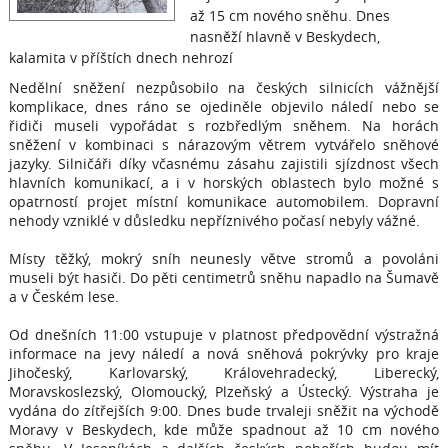
až 15 cm nového sněhu. Dnes
nasněží hlavně v Beskydech,
kalamita v příštích dnech nehrozí
Nedělní sněžení nezpůsobilo na českých silnicích vážnější
komplikace, dnes ráno se ojediněle objevilo náledí nebo se
řidiči museli vypořádat s rozbředlým sněhem. Na horách
sněžení v kombinaci s nárazovým větrem vytvářelo sněhové
jazyky. Silničáři díky včasnému zásahu zajistili sjízdnost všech
hlavních komunikací, a i v horských oblastech bylo možné s
opatrností projet místní komunikace automobilem. Dopravní
nehody vzniklé v důsledku nepříznivého počasí nebyly vážné.
Místy těžký, mokrý sníh neunesly větve stromů a povoláni
museli být hasiči. Do pěti centimetrů sněhu napadlo na Šumavě
a v Českém lese.
Od dnešních 11:00 vstupuje v platnost předpovědní výstražná
informace na jevy náledí a nová sněhová pokrývky pro kraje
Jihočeský, Karlovarský, Královehradecký, Liberecký,
Moravskoslezský, Olomoucký, Plzeňský a Ústecký. Výstraha je
vydána do zítřejších 9:00. Dnes bude trvaleji sněžit na východě
Moravy v Beskydech, kde může spadnout až 10 cm nového