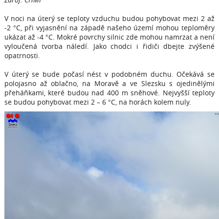
V noci na úterý se teploty vzduchu budou pohybovat mezi 2 až
-2 °C, při vyjasnění na západě našeho území mohou teploměry
ukázat až -4 °C. Mokré povrchy silnic zde mohou namrzat a není
vyloučená tvorba náledí. Jako chodci i řidiči dbejte zvýšené
opatrnosti.
V úterý se bude počasí nést v podobném duchu. Očekává se
polojasno až oblačno, na Moravě a ve Slezsku s ojedinělými
přeháňkami, které budou nad 400 m sněhové. Nejvyšší teploty
se budou pohybovat mezi 2 – 6 °C, na horách kolem nuly.