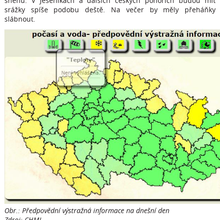
sněhu. V Jeseníkách a dalších českých pohořích budou mít
srážky spíše podobu deště. Na večer by měly přeháňky
slábnout.
Obr.: Předpovědní výstražná informace na dnešní den
Zdroj: CHMI