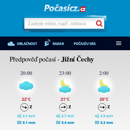
OBLAČNOST
RADAR
POČASÍ U VÁS
Jižní Čechy
Předpověď počasí -
20:00
23:00
2:00
22
°C
21
°C
20
°C
Z
Z
Z
3.1 m/s
2.7 m/s
3.5 m/s
0.1 mm
0.4 mm
0.3 mm