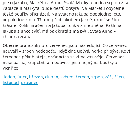
jde o Jakuba, Markétu a Annu. Svatá Markyta hodila srp do žita.
Zapláče-li Markyta, bude dešťů dosyta. Na Markétu obyčejně
těžké bouřky přicházejí. Na svatého Jakuba dopoledne léto,
odpoledne zima. Tři dni před Jakubem jasné, urodí se žito
krásné. Kolik mračen na Jakuba, tolik v zimě sněha. Pakli na
Jakuba slunce svítí, má pak krutá zima býti. Svatá Anna –
chladna zrána.
Obecné pranostiky pro červenec jsou následující. Co červenec
neuvaří – srpen nedopeče. Když dne ubývá, horka přibývá. Když
červenec pěkně hřeje, o vánocích se zima zaskvěje. Červenec
nese parna, krupobití a medovice, jesti hojný na bouřky a
vichřice
leden
,
únor
,
březen
,
duben
,
květen
,
červen
,
srpen
,
září
,
říjen
,
listopad
,
prosinec