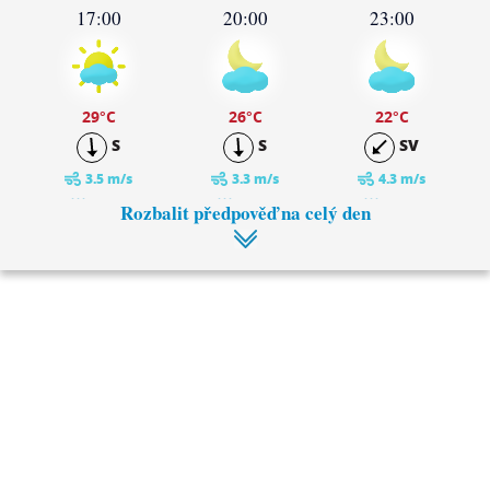
17:00
20:00
23:00
29
°C
26
°C
22
°C
S
S
SV
3.5 m/s
3.3 m/s
4.3 m/s
0 mm
0 mm
0 mm
Rozbalit předpověď na celý den
2:00
5:00
19
°C
17
°C
S
S
3 m/s
2.3 m/s
0 mm
0 mm