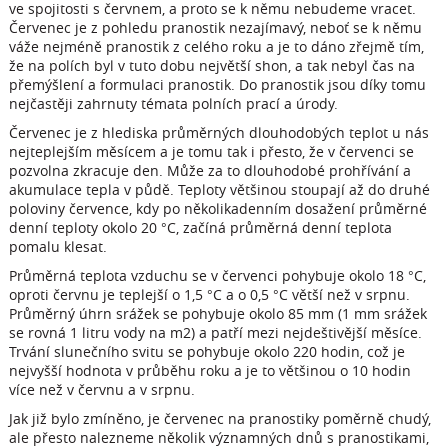
ve spojitosti s červnem, a proto se k němu nebudeme vracet.
Červenec je z pohledu pranostik nezajímavý, neboť se k němu
váže nejméně pranostik z celého roku a je to dáno zřejmě tím,
že na polích byl v tuto dobu největší shon, a tak nebyl čas na
přemýšlení a formulaci pranostik. Do pranostik jsou díky tomu
nejčastěji zahrnuty témata polních prací a úrody.
Červenec je z hlediska průměrných dlouhodobých teplot u nás
nejteplejším měsícem a je tomu tak i přesto, že v červenci se
pozvolna zkracuje den. Může za to dlouhodobé prohřívání a
akumulace tepla v půdě. Teploty většinou stoupají až do druhé
poloviny července, kdy po několikadenním dosažení průměrné
denní teploty okolo 20 °C, začíná průměrná denní teplota
pomalu klesat.
Průměrná teplota vzduchu se v červenci pohybuje okolo 18 °C,
oproti červnu je teplejší o 1,5 °C a o 0,5 °C větší než v srpnu.
Průměrný úhrn srážek se pohybuje okolo 85 mm (1 mm srážek
se rovná 1 litru vody na m2) a patří mezi nejdeštivější měsíce.
Trvání slunečního svitu se pohybuje okolo 220 hodin, což je
nejvyšší hodnota v průběhu roku a je to většinou o 10 hodin
více než v červnu a v srpnu.
Jak již bylo zmíněno, je červenec na pranostiky poměrně chudý,
ale přesto nalezneme několik významných dnů s pranostikami,