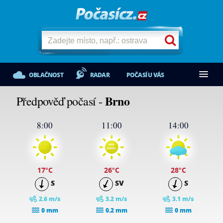
OBLAČNOST
RADAR
POČASÍ U VÁS
Brno
Předpověď počasí -
8:00
11:00
14:00
17
°C
26
°C
28
°C
S
SV
S
2.6 m/s
3.2 m/s
3.1 m/s
0 mm
0.2 mm
0 mm