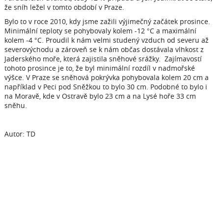
že sníh ležel v tomto období v Praze.
Bylo to v roce 2010, kdy jsme zažili výjimečný začátek prosince.
Minimální teploty se pohybovaly kolem -12 °C a maximální
kolem -4 °C. Proudil k nám velmi studený vzduch od severu až
severovýchodu a zároveň se k nám občas dostávala vlhkost z
Jaderského moře, která zajistila sněhové srážky. Zajímavostí
tohoto prosince je to, že byl minimální rozdíl v nadmořské
výšce. V Praze se sněhová pokrývka pohybovala kolem 20 cm a
například v Peci pod Sněžkou to bylo 30 cm. Podobné to bylo i
na Moravě, kde v Ostravě bylo 23 cm a na Lysé hoře 33 cm
sněhu.
Autor: TD