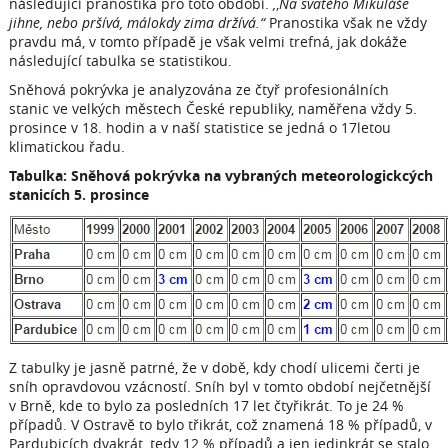
následující pranostika pro toto období.
,
,
Na svatého Mikuláše
jihne, nebo pršívá, málokdy zima držívá.“
Pranostika však ne vždy
pravdu má, v tomto případě je však velmi trefná, jak dokáže
následující tabulka se statistikou.
Sněhová pokrývka je analyzována ze čtyř profesionálních
stanic ve velkých městech České republiky, naměřena vždy 5.
prosince v 18. hodin a v naší statistice se jedná o 17letou
klimatickou řadu.
Tabulka: Sněhová pokrývka na vybraných meteorologickcých
stanicích 5. prosince
Z tabulky je jasně patrné, že v době, kdy chodí ulicemi čerti je
sníh opravdovou vzácností. Sníh byl v tomto období nejčetnější
v Brně, kde to bylo za posledních 17 let čtyřikrát. To je 24 %
případů. V Ostravě to bylo třikrát, což znamená 18 % případů, v
Pardubicích dvakrát, tedy 12 % případů a jen jedinkrát se stalo,