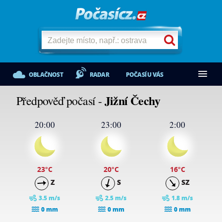
OBLAČNOST
RADAR
POČASÍ U VÁS
Jižní Čechy
Předpověď počasí -
20:00
23:00
2:00
23
°C
20
°C
16
°C
Z
S
SZ
3.5 m/s
2.5 m/s
1.8 m/s
0 mm
0 mm
0 mm