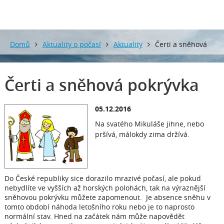
Domů
Aktuality o počasí
Aktuality
Čerti a sněhová
pokrývka
Čerti a sněhová pokrývka
05.12.2016
Na svatého Mikuláše jihne, nebo
pršívá, málokdy zima držívá.
Do České republiky sice dorazilo mrazivé počasí, ale pokud
nebydlíte ve vyšších až horských polohách, tak na výraznější
sněhovou pokrývku můžete zapomenout. Je absence sněhu v
tomto období náhoda letošního roku nebo je to naprosto
normální stav. Hned na začátek nám může napovědět