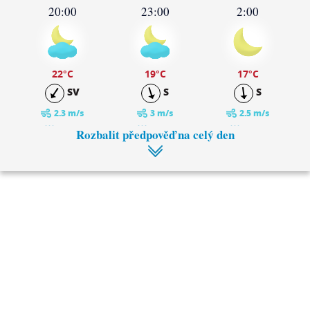
20:00
23:00
2:00
22
°C
19
°C
17
°C
SV
S
S
2.3 m/s
3 m/s
2.5 m/s
0 mm
0 mm
0 mm
Rozbalit předpověď na celý den
5:00
8:00
15
°C
15
°C
S
SZ
2.8 m/s
3.1 m/s
0 mm
0 mm