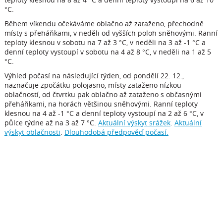
°C.
Během víkendu očekáváme oblačno až zataženo, přechodně
místy s přeháňkami, v neděli od vyšších poloh sněhovými. Ranní
teploty klesnou v sobotu na 7 až 3 °C, v neděli na 3 až -1 °C a
denní teploty vystoupí v sobotu na 4 až 8 °C, v neděli na 1 až 5
°C.
Výhled počasí na následující týden, od pondělí 22. 12.,
naznačuje zpočátku polojasno, místy zataženo nízkou
oblačností, od čtvrtku pak oblačno až zataženo s občasnými
přeháňkami, na horách většinou sněhovými. Ranní teploty
klesnou na 4 až -1 °C a denní teploty vystoupí na 2 až 6 °C, v
půlce týdne až na 3 až 7 °C.
Aktuální výskyt srážek
.
Aktuální
výskyt oblačnosti
.
Dlouhodobá předpověď počasí.