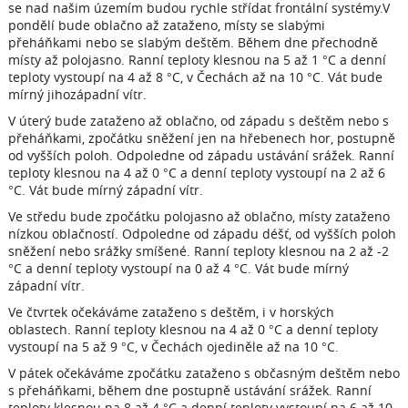
se nad našim územím budou rychle střídat frontální systémy.V
pondělí bude oblačno až zataženo, místy se slabými
přeháňkami nebo se slabým deštěm. Během dne přechodně
místy až polojasno. Ranní teploty klesnou na 5 až 1 °C a denní
teploty vystoupí na 4 až 8 °C, v Čechách až na 10 °C. Vát bude
mírný jihozápadní vítr.
V úterý bude zataženo až oblačno, od západu s deštěm nebo s
přeháňkami, zpočátku sněžení jen na hřebenech hor, postupně
od vyšších poloh. Odpoledne od západu ustávání srážek. Ranní
teploty klesnou na 4 až 0 °C a denní teploty vystoupí na 2 až 6
°C. Vát bude mírný západní vítr.
Ve středu bude zpočátku polojasno až oblačno, místy zataženo
nízkou oblačností. Odpoledne od západu déšť, od vyšších poloh
sněžení nebo srážky smíšené. Ranní teploty klesnou na 2 až -2
°C a denní teploty vystoupí na 0 až 4 °C. Vát bude mírný
západní vítr.
Ve čtvrtek očekáváme zataženo s deštěm, i v horských
oblastech. Ranní teploty klesnou na 4 až 0 °C a denní teploty
vystoupí na 5 až 9 °C, v Čechách ojediněle až na 10 °C.
V pátek očekáváme zpočátku zataženo s občasným deštěm nebo
s přeháňkami, během dne postupně ustávání srážek. Ranní
teploty klesnou na 8 až 4 °C a denní teploty vystoupí na 6 až 10