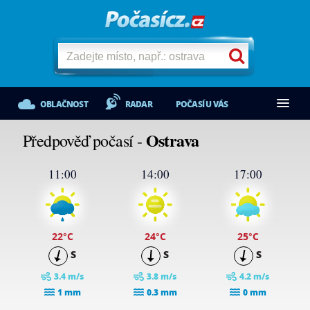
OBLAČNOST
RADAR
POČASÍ U VÁS
Ostrava
Předpověď počasí -
11:00
14:00
17:00
22
°C
24
°C
25
°C
S
S
S
3.4 m/s
3.8 m/s
4.2 m/s
1 mm
0.3 mm
0 mm