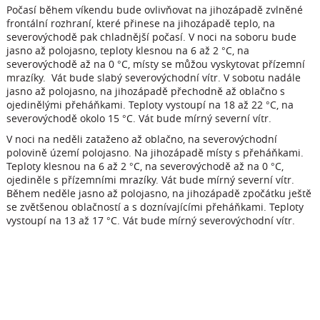
Počasí během víkendu bude ovlivňovat na jihozápadě zvlněné
frontální rozhraní, které přinese na jihozápadě teplo, na
severovýchodě pak chladnější počasí. V noci na soboru bude
jasno až polojasno, teploty klesnou na 6 až 2 °C, na
severovýchodě až na 0 °C, místy se můžou vyskytovat přízemní
mrazíky. Vát bude slabý severovýchodní vítr. V sobotu nadále
jasno až polojasno, na jihozápadě přechodně až oblačno s
ojedinělými přeháňkami. Teploty vystoupí na 18 až 22 °C, na
severovýchodě okolo 15 °C. Vát bude mírný severní vítr.
V noci na neděli zataženo až oblačno, na severovýchodní
polovině území polojasno. Na jihozápadě místy s přeháňkami.
Teploty klesnou na 6 až 2 °C, na severovýchodě až na 0 °C,
ojediněle s přízemními mrazíky. Vát bude mírný severní vítr.
Během neděle jasno až polojasno, na jihozápadě zpočátku ještě
se zvětšenou oblačností a s doznívajícími přeháňkami. Teploty
vystoupí na 13 až 17 °C. Vát bude mírný severovýchodní vítr.