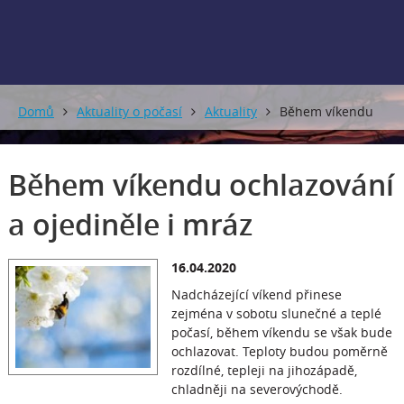
Domů
Aktuality o počasí
Aktuality
Během víkendu
ochlazování a ojediněle i mráz
Během víkendu ochlazování
a ojediněle i mráz
16.04.2020
Nadcházející víkend přinese
zejména v sobotu slunečné a teplé
počasí, během víkendu se však bude
ochlazovat. Teploty budou poměrně
rozdílné, tepleji na jihozápadě,
chladněji na severovýchodě.