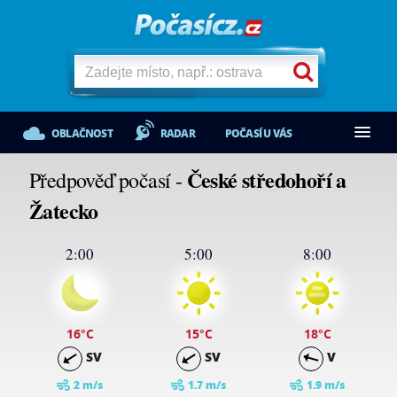
OBLAČNOST
RADAR
POČASÍ U VÁS
České středohoří a
Předpověď počasí -
Žatecko
2:00
5:00
8:00
16
°C
15
°C
18
°C
SV
SV
V
2 m/s
1.7 m/s
1.9 m/s