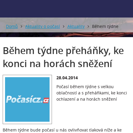
Domů
Aktuality o počasí
Aktuality
Během týdne
přeháňky, ke konci na horách sněžení
Během týdne přeháňky, ke
konci na horách sněžení
28.04.2014
Počasí během týdne s velkou
oblačností a s přeháňkami, ke konci
ochlazení a na horách sněžení
Během týdne bude počasí u nás ovlivňovat tlaková níže a ke