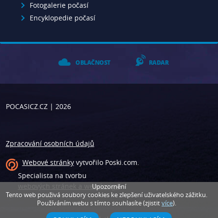
Fotogalerie počasí
Encyklopedie počasí
OBLAČNOST
RADAR
POCASICZ.CZ
| 2026
Zpracování osobních údajů
Webové stránky
vytvořilo
Poski.com
.
Specialista na tvorbu
webových stránek a webdesign
.
Upozornění
Tento web použivá soubory cookies ke zlepšení uživatelského zážitku.
Používáním webu s tímto souhlasíte (zjistit
více
).