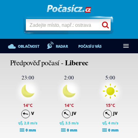
OBLAČNOST
RADAR
POČASÍ U VÁS
Liberec
Předpověď počasí -
23:00
2:00
5:00
14
°C
14
°C
15
°C
V
JV
JV
2.8 m/s
3.5 m/s
4 m/s
0 mm
0 mm
0 mm