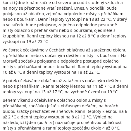
konci týdne k nám začne od severu proudit studený vzduch a
na hory se přechodně vrátí sněžení. Dnes, v pondělí, bude
polojasno až oblačno, zejména odpoledne místy s přeháňkami
nebo s bouřkami. Denní teploty vystoupí na 18 až 22 °C. V úterý
a ve středu bude polojasno, zejména odpoledne postupně
místy oblačno s přeháňkami nebo s bouřkami, ojediněle s
krupobitím. Ranní teploty klesnou na 12 až 8 °C a denní teploty
vystoupí na 19 až 23 °C.
Ve čtvrtek očekáváme v Čechách oblačnou až zataženou oblohu
s přeháňkami nebo s občasným deštěm, místy i s bouřkami. Na
Moravě zpočátku polojasno a odpoledne postupně oblačno,
místy s přeháňkami nebo s bouřkami. Ranní teploty vystoupí na
10 až 6 °C a denní teploty vystoupí na 18 až 22 °C.
V pátek očekáváme oblačno až zataženo s občasným deštěm
nebo s přeháňkami. Ranní teploty klesnou na 11 až 7 °C a denní
teploty vystoupí na 13 až 17 °C, na východě území na 19 °C.
Během víkendu očekáváme oblačnou oblohu, místy s
přeháňkami, zpočátku ještě s občasným deštěm, na horách
budou srážky přecházet ve sněhové. Ranní teploty klesnou na 6
až 2 °C a denní teploty vystoupí na 8 až 12 °C. Výhled na
následující týden (od 5. 5.) naznačuje proměnlivou oblačnost,
místy s přeháňkami a ranní teploty zpočátku okolo 4 až 0 °C,