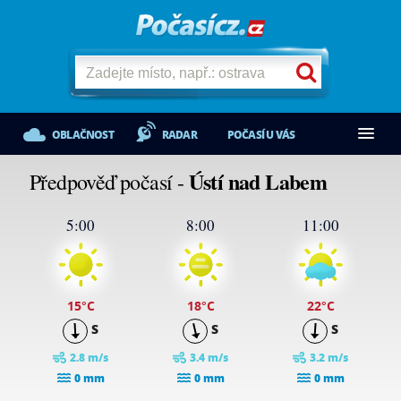
OBLAČNOST
RADAR
POČASÍ U VÁS
Ústí nad Labem
Předpověď počasí -
5:00
8:00
11:00
15
°C
18
°C
22
°C
S
S
S
2.8 m/s
3.4 m/s
3.2 m/s
0 mm
0 mm
0 mm