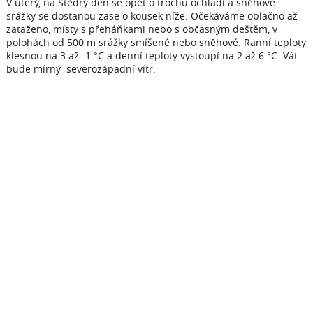
V úterý, na Štědrý den se opět o trochu ochladí a sněhové
srážky se dostanou zase o kousek níže. Očekáváme oblačno až
zataženo, místy s přeháňkami nebo s občasným deštěm, v
polohách od 500 m srážky smíšené nebo sněhové. Ranní teploty
klesnou na 3 až -1 °C a denní teploty vystoupí na 2 až 6 °C. Vát
bude mírný severozápadní vítr.