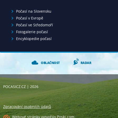
Počasí na Slovensku
Počasí v Evropě
Počasí ve Středomoří
Fotogalerie počasí
Encyklopedie počasí
OBLAČNOST
RADAR
POCASICZ.CZ
| 2026
Zpracování osobních údajů
Webové stránky
vytvořilo
Poski.com
.