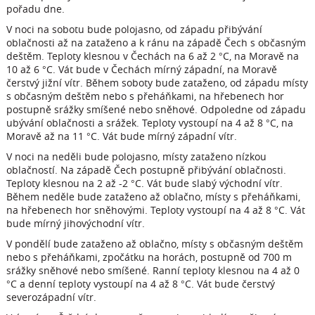
pořadu dne.
V noci na sobotu bude polojasno, od západu přibývání
oblačnosti až na zataženo a k ránu na západě Čech s občasným
deštěm. Teploty klesnou v Čechách na 6 až 2 °C, na Moravě na
10 až 6 °C. Vát bude v Čechách mírný západní, na Moravě
čerstvý jižní vítr. Během soboty bude zataženo, od západu místy
s občasným deštěm nebo s přeháňkami, na hřebenech hor
postupně srážky smíšené nebo sněhové. Odpoledne od západu
ubývání oblačnosti a srážek. Teploty vystoupí na 4 až 8 °C, na
Moravě až na 11 °C. Vát bude mírný západní vítr.
V noci na neděli bude polojasno, místy zataženo nízkou
oblačností. Na západě Čech postupně přibývání oblačnosti.
Teploty klesnou na 2 až -2 °C. Vát bude slabý východní vítr.
Během neděle bude zataženo až oblačno, místy s přeháňkami,
na hřebenech hor sněhovými. Teploty vystoupí na 4 až 8 °C. Vát
bude mírný jihovýchodní vítr.
V pondělí bude zataženo až oblačno, místy s občasným deštěm
nebo s přeháňkami, zpočátku na horách, postupně od 700 m
srážky sněhové nebo smíšené. Ranní teploty klesnou na 4 až 0
°C a denní teploty vystoupí na 4 až 8 °C. Vát bude čerstvý
severozápadní vítr.