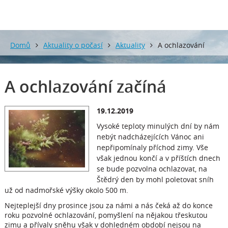
Domů
Aktuality o počasí
Aktuality
A ochlazování
začíná
A ochlazování začíná
19.12.2019
Vysoké teploty minulých dní by nám
nebýt nadcházejících Vánoc ani
nepřipomínaly příchod zimy. Vše
však jednou končí a v příštích dnech
se bude pozvolna ochlazovat, na
Štědrý den by mohl poletovat sníh
už od nadmořské výšky okolo 500 m.
Nejteplejší dny prosince jsou za námi a nás čeká až do konce
roku pozvolné ochlazování, pomyšlení na nějakou třeskutou
zimu a přívaly sněhu však v dohledném období nejsou na