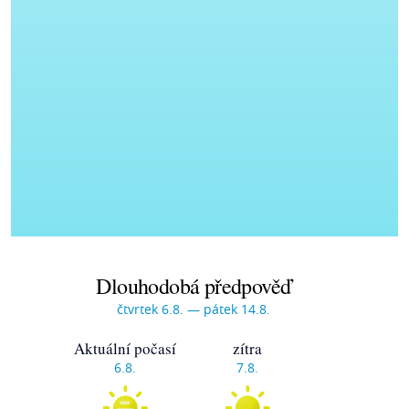
Dlouhodobá předpověď
čtvrtek 6.8. — pátek 14.8.
Aktuální počasí
zítra
6.8.
7.8.