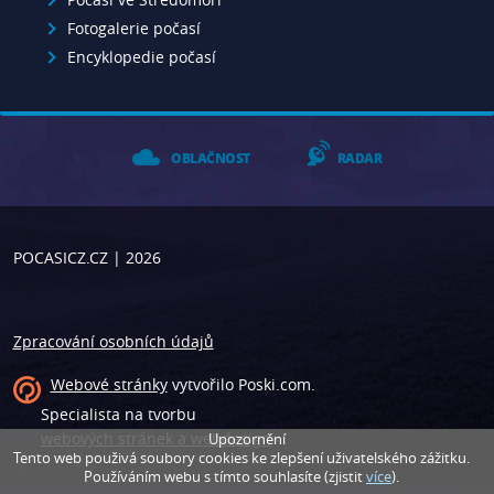
Fotogalerie počasí
Encyklopedie počasí
OBLAČNOST
RADAR
POCASICZ.CZ
| 2026
Zpracování osobních údajů
Webové stránky
vytvořilo
Poski.com
.
Specialista na tvorbu
webových stránek a webdesign
.
Upozornění
Tento web použivá soubory cookies ke zlepšení uživatelského zážitku.
Používáním webu s tímto souhlasíte (zjistit
více
).