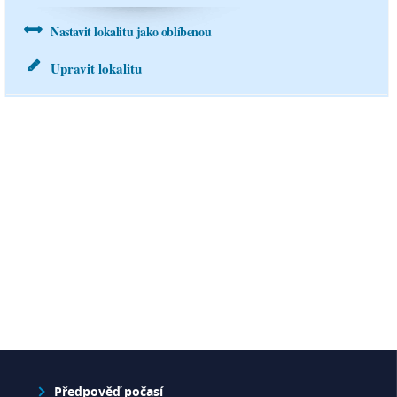
0 mm
0.4 mm
Nastavit lokalitu jako oblíbenou
pátek
14.8.
Upravit lokalitu
26°C
21 °C
2.7 m/s
0.1 mm
Předpověď počasí