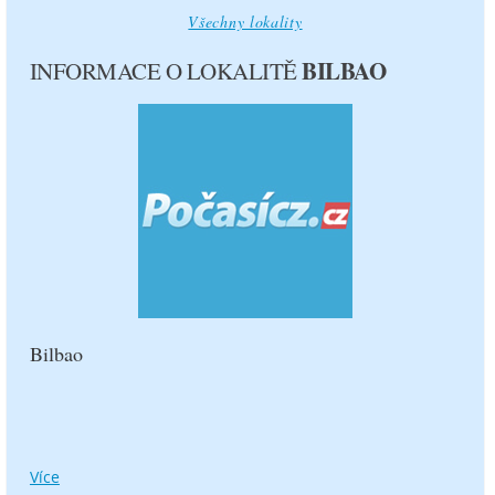
10.8.
11.8.
Všechny lokality
BILBAO
INFORMACE O LOKALITĚ
27°C
35°C
19 °C
18 °C
2.6 m/s
3.1 m/s
0.4 mm
0 mm
středa
čtvrtek
12.8.
13.8.
Bilbao
27°C
25°C
20 °C
21 °C
3.5 m/s
2.7 m/s
Více