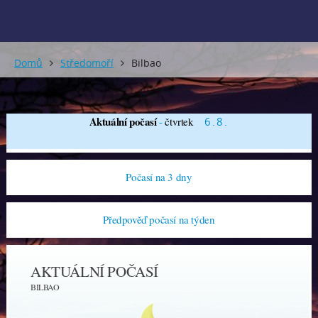
Domů
Středomoří
Bilbao
Aktuální počasí
-
čtvrtek
6.8.
Počasí na 3 dny
Předpověď počasí na týden
AKTUÁLNÍ POČASÍ
BILBAO