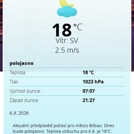
18
°C
Vítr:
SV
2.5 m/s
polojasno
Teplota:
18 °C
Tlak:
1023 hPa
Východ slunce:
07:07
Západ slunce:
21:27
6.8.2026
Aktuální předpověď počasí pro město Bilbao. Dnes
bude polojasno. Teplota vzduchu pro 6.8. je 18°C.