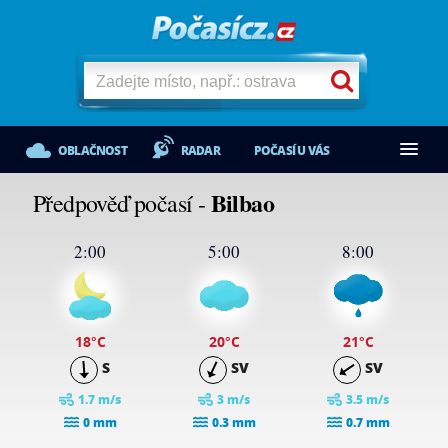
OBLAČNOST
RADAR
POČASÍ U VÁS
Bilbao
Předpověď počasí -
2:00
5:00
8:00
18
°C
20
°C
21
°C
S
SV
SV
1.7 m/s
3 m/s
3.5 m/s
0 mm
0.3 mm
0.7 mm