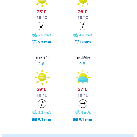
23°C
26°C
19 °C
16 °C
5.9 m/s
4.6 m/s
5.2 mm
0 mm
pozítří
neděle
8.8.
9.8.
29°C
27°C
16 °C
18 °C
3.2 m/s
4 m/s
0.1 mm
0.1 mm
pondělí
úterý