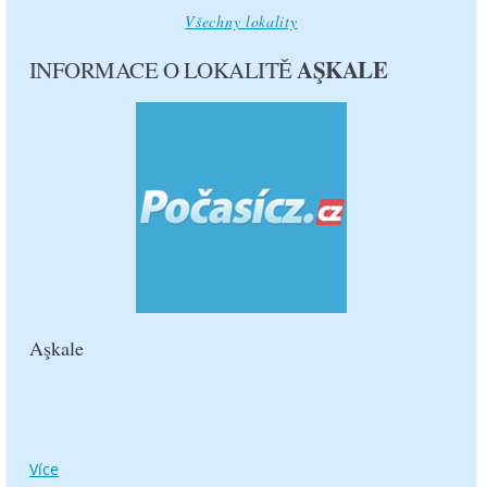
13.8.
14.8.
Všechny lokality
AŞKALE
INFORMACE O LOKALITĚ
28°C
29°C
13 °C
14 °C
2.4 m/s
3.3 m/s
0.1 mm
1.8 mm
sobota
neděle
15.8.
16.8.
Aşkale
28°C
28°C
13 °C
15 °C
3.6 m/s
1.9 m/s
Více