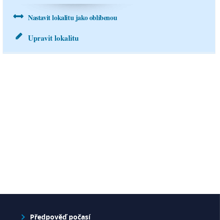
0 mm
0.3 mm
Nastavit lokalitu jako oblíbenou
pondělí
17.8.
Upravit lokalitu
20°C
14 °C
2.8 m/s
7.5 mm
Předpověď počasí