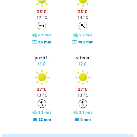
28°C
28°C
17 °C
14 °C
6.1 m/s
5.2 m/s
2.5 mm
10.2 mm
pozítří
středa
11.8.
12.8.
27°C
27°C
13 °C
13 °C
5.8 m/s
2.1 m/s
22 mm
0 mm
čtvrtek
pátek