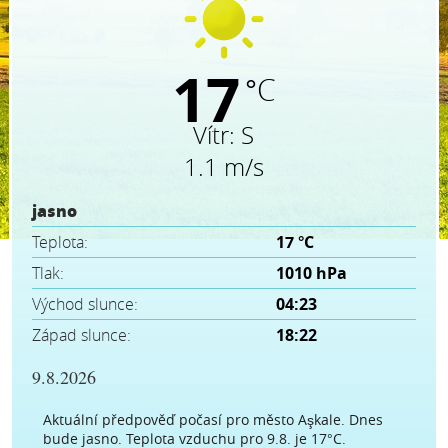
17
°C
Vítr:
S
1.1 m/s
jasno
Teplota:
17 °C
Tlak:
1010 hPa
Východ slunce:
04:23
Západ slunce:
18:22
9.8.2026
Aktuální předpověď počasí pro město Aşkale. Dnes
bude jasno. Teplota vzduchu pro 9.8. je 17°C.