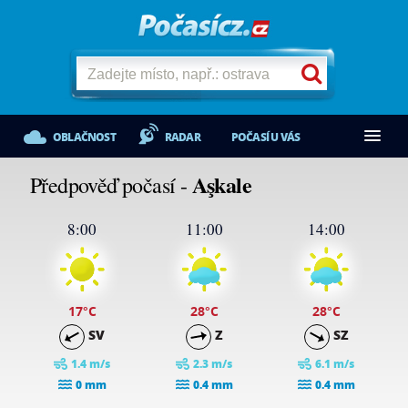
OBLAČNOST
RADAR
POČASÍ U VÁS
Aşkale
Předpověď počasí -
8:00
11:00
14:00
17
°C
28
°C
28
°C
SV
Z
SZ
1.4 m/s
2.3 m/s
6.1 m/s
0 mm
0.4 mm
0.4 mm