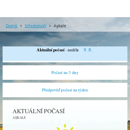
Domů
Středomoří
Aşkale
Aktuální počasí
-
neděle
9.8.
Počasí na 3 dny
Předpověď počasí na týden
AKTUÁLNÍ POČASÍ
AŞKALE