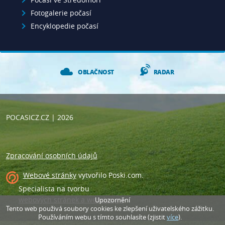
Fotogalerie počasí
Encyklopedie počasí
OBLAČNOST
RADAR
POCASICZ.CZ
| 2026
Zpracování osobních údajů
Webové stránky
vytvořilo
Poski.com
.
Specialista na tvorbu
webových stránek a webdesign
.
Upozornění
Tento web použivá soubory cookies ke zlepšení uživatelského zážitku.
Používáním webu s tímto souhlasíte (zjistit
více
).