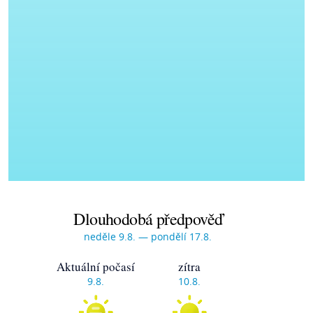
Dlouhodobá předpověď
neděle 9.8. — pondělí 17.8.
Aktuální počasí
zítra
9.8.
10.8.