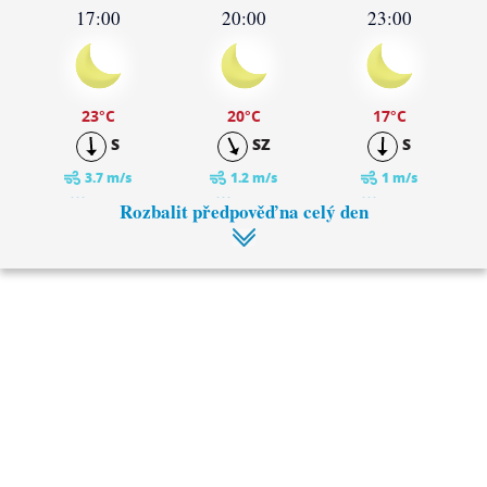
17:00
20:00
23:00
23
°C
20
°C
17
°C
S
SZ
S
3.7 m/s
1.2 m/s
1 m/s
0 mm
0 mm
0 mm
Rozbalit předpověď na celý den
2:00
5:00
15
°C
14
°C
SV
V
1 m/s
1.2 m/s
0 mm
0 mm