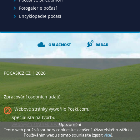
Fotogalerie počasí
Encyklopedie počasí
OBLAČNOST
RADAR
POCASICZ.CZ
| 2026
Zpracování osobních údajů
Webové stránky
vytvořilo
Poski.com
.
Specialista na tvorbu
webových stránek a webdesign
.
Upozornění
Tento web použivá soubory cookies ke zlepšení uživatelského zážitku.
Používáním webu s tímto souhlasíte (zjistit
více
).