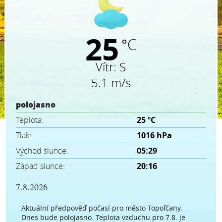
25
°C
Vítr:
S
5.1 m/s
polojasno
Teplota:
25 °C
Tlak:
1016 hPa
Východ slunce:
05:29
Západ slunce:
20:16
7.8.2026
Aktuální předpověď počasí pro město Topoľčany.
Dnes bude polojasno. Teplota vzduchu pro 7.8. je