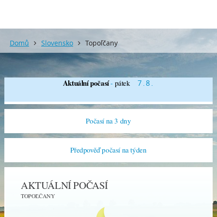
Domů
Slovensko
Topoľčany
Aktuální počasí
-
pátek
7.8.
Počasí na 3 dny
Předpověď počasí na týden
AKTUÁLNÍ POČASÍ
TOPOĽČANY