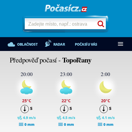
OBLAČNOST
RADAR
POČASÍ U VÁS
Topoľčany
Předpověď počasí -
20:00
23:00
2:00
25
°C
22
°C
20
°C
S
S
S
4.9 m/s
4.5 m/s
4.1 m/s
0 mm
0 mm
0 mm