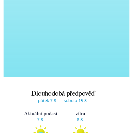
Dlouhodobá předpověď
pátek 7.8. — sobota 15.8.
Aktuální počasí
zítra
7.8.
8.8.