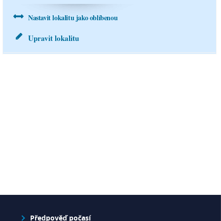
0 mm
0 mm
Nastavit lokalitu jako oblíbenou
sobota
15.8.
Upravit lokalitu
31°C
17 °C
2 m/s
0 mm
Předpověď počasí