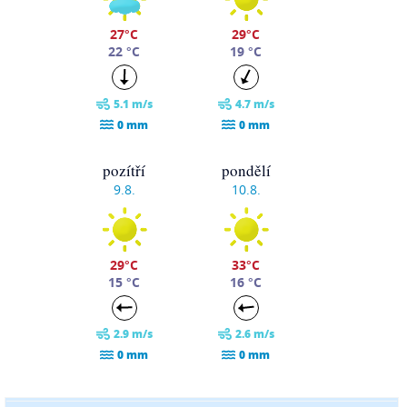
27°C
29°C
22 °C
19 °C
5.1 m/s
4.7 m/s
0 mm
0 mm
pozítří
pondělí
9.8.
10.8.
29°C
33°C
15 °C
16 °C
2.9 m/s
2.6 m/s
0 mm
0 mm
úterý
středa