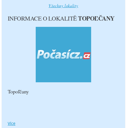
11.8.
12.8.
Všechny lokality
TOPOĽČANY
INFORMACE O LOKALITĚ
33°C
26°C
23 °C
20 °C
4.8 m/s
5 m/s
0 mm
0 mm
čtvrtek
pátek
13.8.
14.8.
Topoľčany
26°C
28°C
16 °C
18 °C
1.6 m/s
1.6 m/s
Více