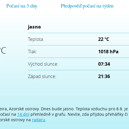
Počasí na 3 dny
Předpověď počasí na týden
jasno
Teplota:
22 °C
°C
Tlak:
1018 hPa
Východ slunce:
07:34
Západ slunce:
21:36
ra, Azorské ostrovy. Dnes bude jasno. Teplota vzduchu pro 8.8. je 
počasí na
14 dní
přehledně v grafu. Nevíte, zda přijdou přeháňky či 
zorské ostrovy na
radaru
.