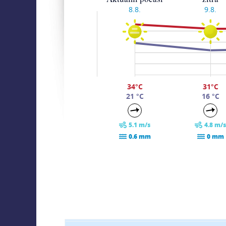
8.8.
9.8.
37
31
23
15
7
-1
34°C
31°C
21 °C
16 °C
5.1 m/s
4.8 m/s
0.6 mm
0 mm