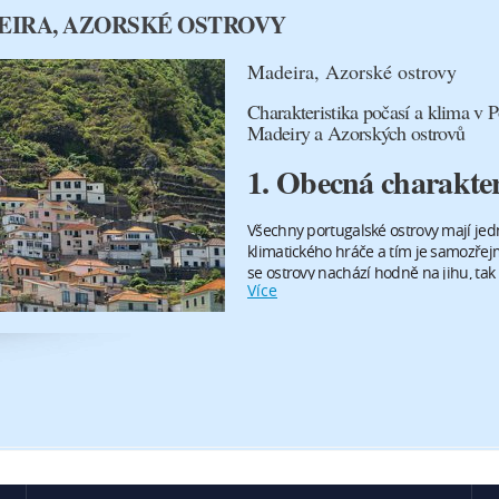
IRA, AZORSKÉ OSTROVY
Madeira, Azorské ostrovy
Charakteristika počasí a klima v P
Madeiry a Azorských ostrovů
1. Obecná charakter
Všechny portugalské ostrovy mají je
klimatického hráče a tím je samozřejmě
se ostrovy nachází hodně na jihu, tak 
Více
Atlantik se ani v létě moc nepřehřívá,
proudy, které hodně vodu promícháva
Atlantik tyto ostrovy ohřívá, takže zd
Slabé mrazy můžete zažít v horských
jsou teploty stabilně nad nulou. Nej
srpen, kdy se průměrná teplota pohy
Nejchladnější je pak únor, kdy se pr
pohybuje mezi 13 až 14 °C. Noční mi
pohybují lehce nad 10 °C. Ostrovy můž
v zimě to však není počasí na koupán