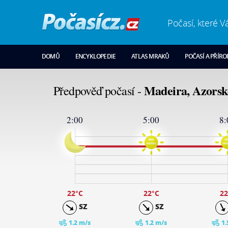
Počasí, které V
DOMŮ
ENCYKLOPEDIE
ATLAS MRAKŮ
POČASÍ A PŘÍR
Madeira, Azorsk
Předpověď počasí -
2:00
5:00
8:
34
29
23
17
11
5
-1
22
°C
22
°C
22
SZ
SZ
1.2 m/s
1.2 m/s
1.