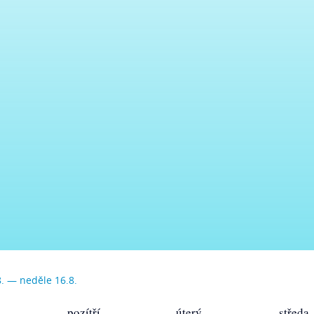
8. — neděle 16.8.
pozítří
úterý
středa