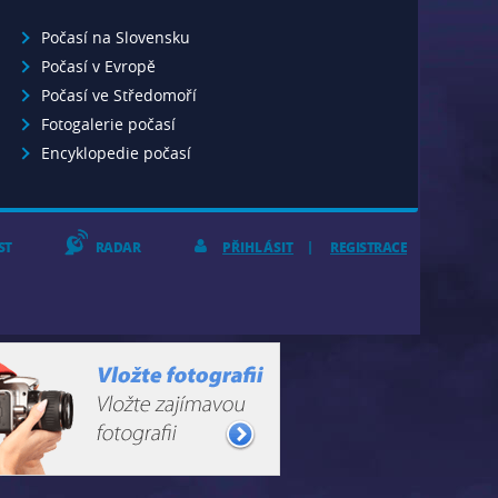
a na podzim zde však
zorské ostrovy i
Počasí na Slovensku
m deštivých dnů. Od
Počasí v Evropě
olovinu měsíce. Jsou to
zataženo, ale postupně
Počasí ve Středomoří
m odpoledne opět
Fotogalerie počasí
přeháňky.
Encyklopedie počasí
ST
RADAR
PŘIHLÁSIT
REGISTRACE