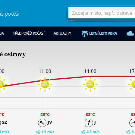
ás potěší
ODA
PŘEDPOVĚĎ POČASÍ
AKTUALITY
LETNÍ LETOVISKA
é ostrovy
00
11:00
14:00
17
°C
29
°C
33
°C
3
SZ
JV
J
5 m/s
1.5 m/s
4.3 m/s
5