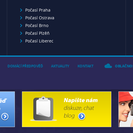
pohybuje kolem 17 °C. Na konci léta 
teplota dosahuje k příjemným 24 °C. A
Počasí Praha
Madeira jsou ostrovy s velkým počte
Počasí Ostrava
podzimu do jara zde prší í více než p
spíše přeháňky. Ráno je velmi často 
Počasí Brno
se oblačnost protrhává, aby se běhe
Počasí Plzěň
vytvořila kupovitá oblačnost a přišly 
Počasí Liberec
DOMÁCÍ PŘEDPOVĚĎ
AKTUALITY
KONTAKT
OBLAČNO