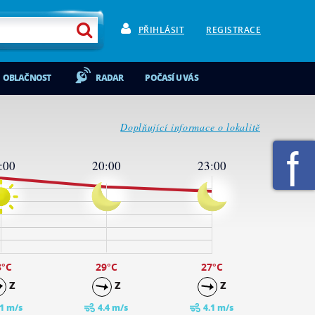
PŘIHLÁSIT
REGISTRACE
OBLAČNOST
RADAR
POČASÍ U VÁS
Doplňující informace o lokalitě
:00
20:00
23:00
3
°C
29
°C
27
°C
Z
Z
Z
.1 m/s
4.4 m/s
4.1 m/s