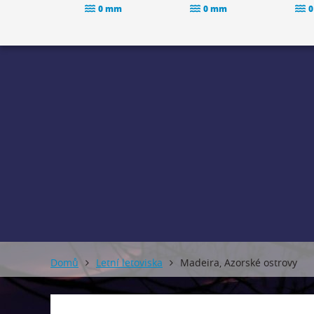
0 mm
0 mm
0
Domů
Letní letoviska
Madeira, Azorské ostrovy