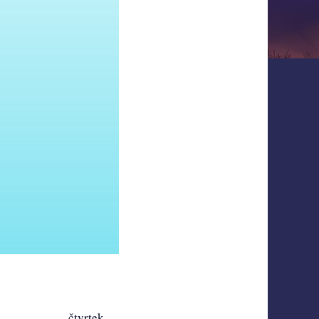
čtvrtek
pátek
sobota