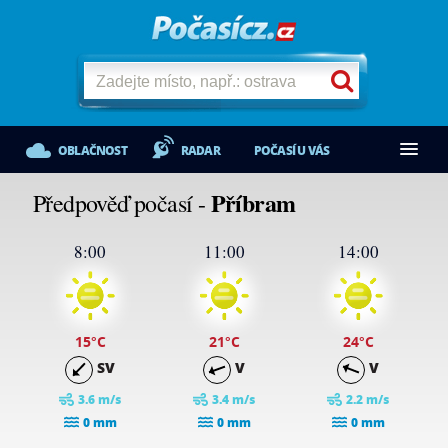
OBLAČNOST
RADAR
POČASÍ U VÁS
Příbram
Předpověď počasí -
8:00
11:00
14:00
15
°C
21
°C
24
°C
SV
V
V
3.6 m/s
3.4 m/s
2.2 m/s
0 mm
0 mm
0 mm