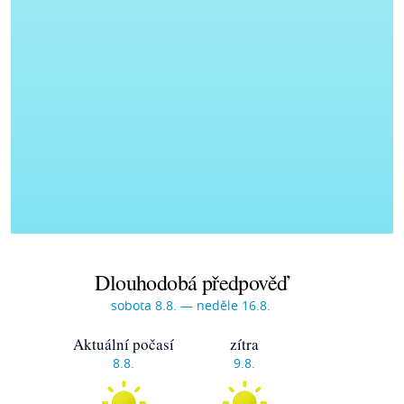
Dlouhodobá předpověď
sobota 8.8. — neděle 16.8.
Aktuální počasí
zítra
8.8.
9.8.