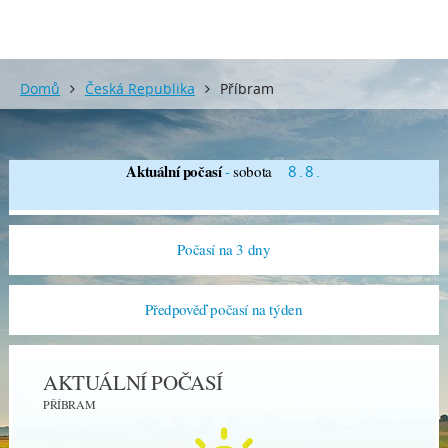
Domů
Česká Republika
Příbram
Aktuální počasí
-
sobota
8.8.
Počasí na 3 dny
Předpověď počasí na týden
AKTUÁLNÍ POČASÍ
PŘÍBRAM