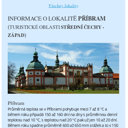
12.8.
13.8.
Všechny lokality
PŘÍBRAM
INFORMACE O LOKALITĚ
(
STŘEDNÍ ČECHY -
TURISTICKÉ OBLASTI
23°C
25°C
14 °C
14 °C
)
ZÁPAD
2.2 m/s
2.5 m/s
0 mm
0 mm
pátek
sobota
14.8.
15.8.
28°C
32°C
Příbram
17 °C
19 °C
Průměrná teplota se v Příbrami pohybuje mezi 7 až 8 °C a
během roku připadá 150 až 160 dní na dny s průměrnou denní
teplotou nad 10 °C, s teplotou nad 20 °C pak už jen 10 až 20 dní.
2.2 m/s
2.2 m/s
Během roku spadne průměrně 600 až 650 mm srážek a to v 150