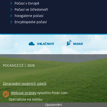
Počasí v Evropě
Počasí ve Středomoří
Fotogalerie počasí
Encyklopedie počasí
OBLAČNOST
RADAR
POCASICZ.CZ
| 2026
Zpracování osobních údajů
Webové stránky
vytvořilo
Poski.com
.
Specialista na tvorbu
webových stránek a webdesign
.
Upozornění