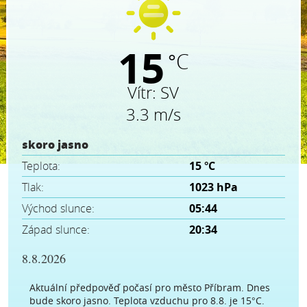
15
°C
Vítr:
SV
3.3 m/s
skoro jasno
Teplota:
15 °C
Tlak:
1023 hPa
Východ slunce:
05:44
Západ slunce:
20:34
8.8.2026
Aktuální předpověď počasí pro město Příbram. Dnes
bude skoro jasno. Teplota vzduchu pro 8.8. je 15°C.