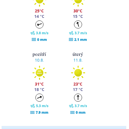
25°C
30°C
14 °C
15 °C
3.8 m/s
3.7 m/s
0 mm
2.1 mm
pozítří
úterý
10.8.
11.8.
31°C
23°C
18 °C
17 °C
5.3 m/s
3.7 m/s
7.9 mm
0 mm
středa
čtvrtek