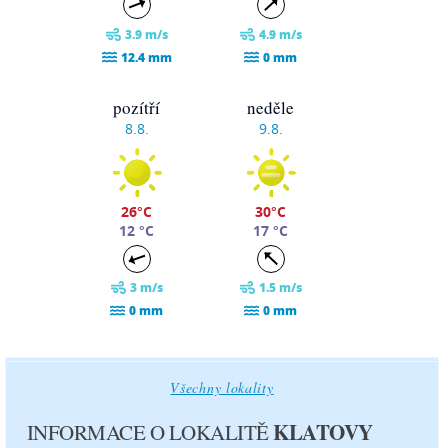
3.9 m/s
4.9 m/s
12.4 mm
0 mm
pozítří
neděle
8.8.
9.8.
26°C
30°C
12 °C
17 °C
3 m/s
1.5 m/s
0 mm
0 mm
pondělí
úterý
10.8.
11.8.
Všechny lokality
KLATOVY
INFORMACE O LOKALITĚ