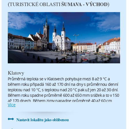
(
)
ŠUMAVA - VÝCHOD
TURISTICKÉ OBLASTI
29°C
27°C
20 °C
19 °C
5.1 m/s
3.2 m/s
0.1 mm
0 mm
středa
čtvrtek
12.8.
13.8.
Klatovy
30°C
33°C
Průměrná teplota se v Klatovech pohybuje mezi 8 až 9 °C a
18 °C
20 °C
během roku připadá 160 až 170 dní na dny s průměrnou denní
teplotou nad 10 °C, s teplotou nad 20 °C pak už jen 20 až 30 dní.
Během roku spadne průměrně 600 až 650 mm srážek a to v 150
1.8 m/s
2.1 m/s
až 170 dnech. Během zimy napadne průměrně 40 až 60 cm
Více
nového sněhu během 50 až 60 dní se sněžením. První sněžení
0 mm
0 mm
bývá zaznamenáváno v druhé dekádě listopadu, to poslední pak
v druhé dekádě dubna. Klatovy řadíme do mírně teplé
Nastavit lokalitu jako oblíbenou
pátek
klimatické oblasti s mírně suchou podoblastí.
14.8.