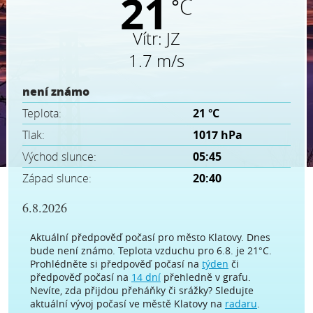
21
°C
Vítr:
JZ
1.7 m/s
není známo
Teplota:
21 °C
Tlak:
1017 hPa
Východ slunce:
05:45
Západ slunce:
20:40
6.8.2026
Aktuální předpověď počasí pro město Klatovy. Dnes
bude není známo. Teplota vzduchu pro 6.8. je 21°C.
Prohlédněte si předpověď počasí na
týden
či
předpověď počasí na
14 dní
přehledně v grafu.
Nevíte, zda přijdou přeháňky či srážky? Sledujte
aktuální vývoj počasí ve městě Klatovy na
radaru
.