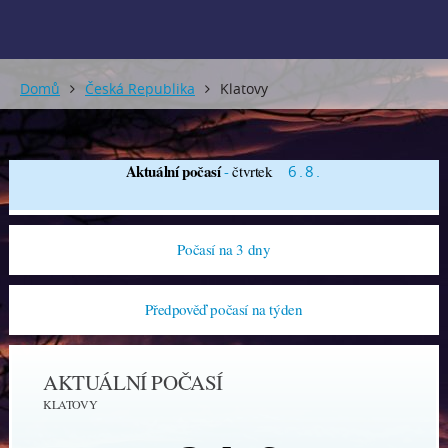
Domů
Česká Republika
Klatovy
Aktuální počasí
-
čtvrtek
6.8.
Počasí na 3 dny
Předpověď počasí na týden
AKTUÁLNÍ POČASÍ
KLATOVY