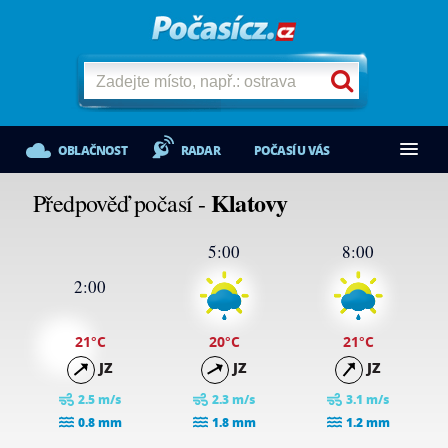
OBLAČNOST
RADAR
POČASÍ U VÁS
Klatovy
Předpověď počasí -
5:00
8:00
2:00
21
°C
20
°C
21
°C
JZ
JZ
JZ
2.5 m/s
2.3 m/s
3.1 m/s
0.8 mm
1.8 mm
1.2 mm