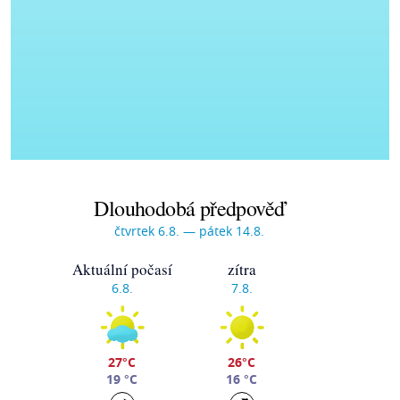
Dlouhodobá předpověď
čtvrtek 6.8. — pátek 14.8.
Aktuální počasí
zítra
6.8.
7.8.
27°C
26°C
19 °C
16 °C