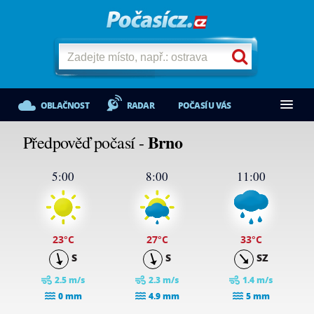
OBLAČNOST
RADAR
POČASÍ U VÁS
Brno
Předpověď počasí -
5:00
8:00
11:00
23
°C
27
°C
33
°C
S
S
SZ
2.5 m/s
2.3 m/s
1.4 m/s
0 mm
4.9 mm
5 mm