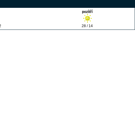
pozítří
2
28 / 14